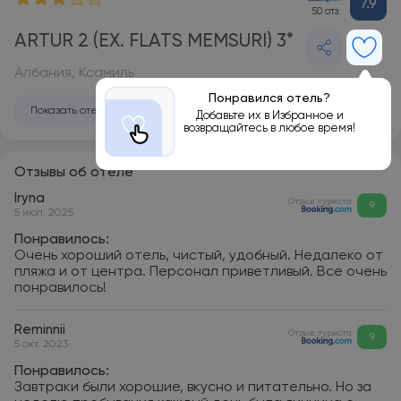
7.9
50 отз.
ARTUR 2 (EX. FLATS MEMSURI) 3*
Албания, Ксамиль
Понравился отель?
Показать отель на карте
Добавьте их в Избранное и
возвращайтесь в любое время!
Отзывы об отеле
Iryna
Отзыв туриста
9
5 июл. 2025
Понравилось:
Очень хороший отель, чистый, удобный. Недалеко от
пляжа и от центра. Персонал приветливый. Все очень
понравилось!
Reminnii
Отзыв туриста
9
5 окт. 2023
Понравилось:
Завтраки были хорошие, вкусно и питательно. Но за