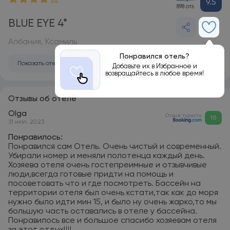
9.5
898 отз.
BLUE EYE 4*
Албания, Ксамиль
Понравился отель?
Показать отель на карте
Добавьте их в Избранное и
возвращайтесь в любое время!
Отзывы об отеле
Olga
Отзыв туриста
10
31 июл. 2023
Понравилось:
Понравился сам Отель. Очень чистый и современный.
Убирали номер и меняли полотенца каждый день.
Хозяева отеля очень гостепреимные и отзывчивые
люди,всегда готовые придти на помощь и
посоветовать что и где посмотреть. Бассейн на
территории отеля был очень кстати,так как до моря
нужно было идти мин 15, и было ну очень жарко,то мы
большую часть оставались в отеле у бассейна.
Понравилось все и большое спасибо хозяевам отеля