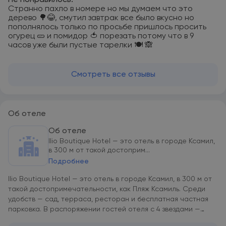
Не понравилось:
Странно пахло в номере но мы думаем что это
дерево 🌳😂, смутил завтрак все было вкусно но
пополнялось только по просьбе пришлось просить
огурец 🥒 и помидор 🍅 порезать потому что в 9
часов уже были пустые тарелки 🍽️ 🙈
Смотреть все отзывы
Об отеле
Об отеле
Ilio Boutique Hotel — это отель в городе Ксамил,
в 300 м от такой достоприм...
Подробнее
Ilio Boutique Hotel — это отель в городе Ксамил, в 300 м от
такой достопримечательности, как Пляж Ксамиль. Среди
удобств — сад, терраса, ресторан и бесплатная частная
парковка. В распоряжении гостей отеля с 4 звездами —
доставка еды и напитков, банкомат и бесплатный Wi-Fi. В