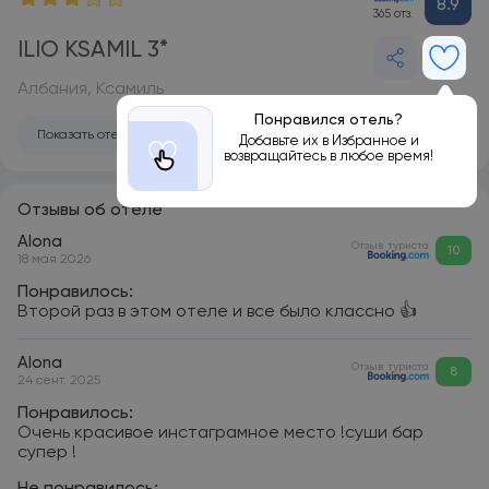
8.9
365 отз.
ILIO KSAMIL 3*
Албания, Ксамиль
Понравился отель?
Показать отель на карте
Добавьте их в Избранное и
возвращайтесь в любое время!
Отзывы об отеле
Alona
Отзыв туриста
10
18 мая 2026
Понравилось:
Второй раз в этом отеле и все было классно 👍
Alona
Отзыв туриста
8
24 сент. 2025
Понравилось:
Очень красивое инстаграмное место !суши бар
супер !