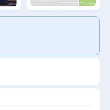
и кондиционер. В определенных номерах
имеется гостиная зона. Гостям Villa
August Ksamil предоставляются
постельное белье и полотенца. Для
гостей сервируется завтрак «шведский
стол», континентальный завтрак или
итальянский завтрак.