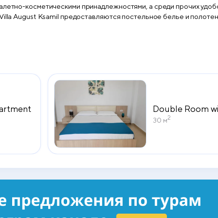
алетно-косметическими принадлежностями, а среди прочих удобс
едоставляются постельное белье и полотенца. Для гостей сервируется завтрак «шведский с
artment
Double Room wi
2
30 м