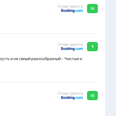
Отзыв туриста
10
Отзыв туриста
9
пусть и не самый разнообразный - Чистые и
Отзыв туриста
10