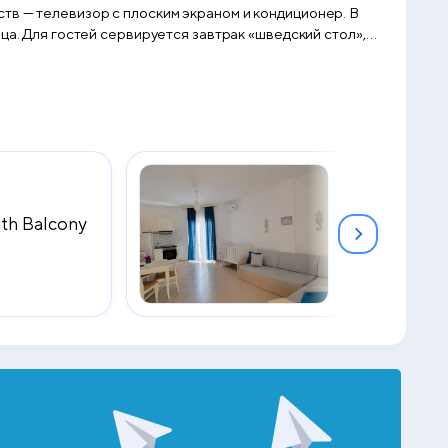
тв — телевизор с плоским экраном и кондиционер. В
тол»,
th Balcony
Apartment w
2
50 м