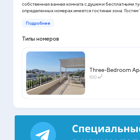
собственная ванная комната с душем и бесплатными ту
определенных номерах имеется гостиная зона. Гостям Villa August Ksamil пр
континентальный завтрак или итальянский завтрак.
Подробнее
Типы номеров
Three-Bedroom Ap
2
100 м