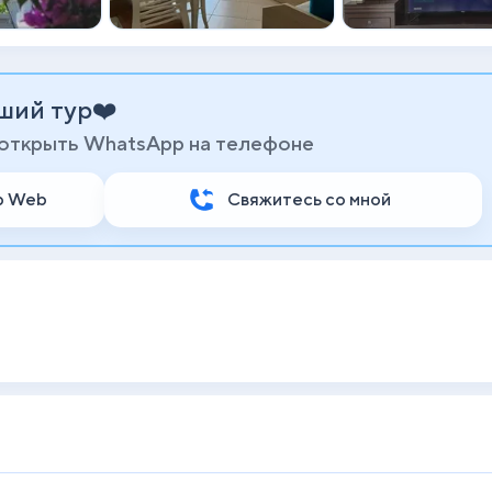
ший тур❤️
 открыть WhatsApp на телефоне
p Web
Свяжитесь со мной