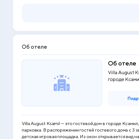
Об отеле
Об отеле
Villa August 
городе Ксамил
Подр
Villa August Ksamil — это гостевой дом в городе Ксами
парковка. В распоряжении гостей гостевого дома с 3 з
детская игровая площадка. Из окон открывается вид на город. В Villa August Ksamil в номерах имеется письменный стол. Во всех номерах в Villa Au