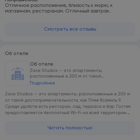
Понравилось:
Отличное расположение, близость к морю, к
магазинам, ресторанам. Отличный завтрак.
Смотреть все отзывы
Об отеле
Об отеле
Zace Studios — это апартаменты,
расположенные в 200 м от такой
достопримеча...
Подробнее
Zace Studios — это апартаменты, расположенные в 200 м
от такой достопримечательности, как Пляж Ксамиль 9.
Среди удобств есть ресторан, сад, терраса и бар. Гостям
предоставляется бесплатный Wi-Fi на всей территории.
Также на территории имеется частная парковка. В каждой
единице размещения есть собственная ванная комната и
Читать полностью
биде, а также установлены кондиционер, холодильник и
телевизор с плоским экраном. В некоторых единицах