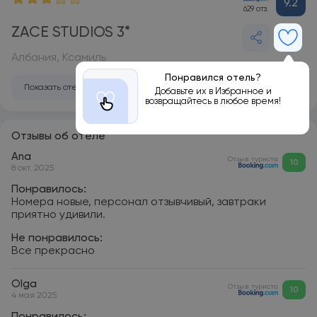
9.2
629 отз.
ZACE STUDIOS 3*
Албания, Ксамиль
Понравился отель?
Показать отель на карте
Добавьте их в Избранное и
возвращайтесь в любое время!
Отзывы об отеле
Ana
Отзыв туриста
10
8 окт. 2025
Понравилось:
Номера новые, персонал отзывчивый, завтраки
приятно удивили.
Не понравилось:
Все прекрасно
Olga
Отзыв туриста
10
4 мая 2025