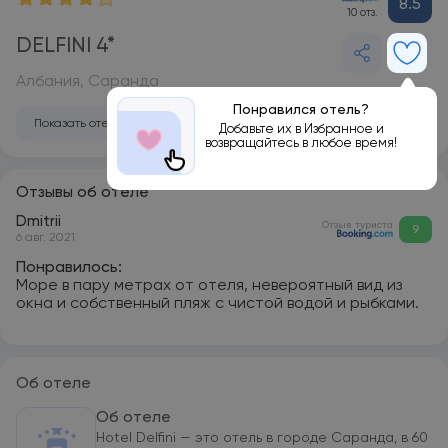
8.5
10 отз.
DELFINI 4*
Албания, Саранда
Понравился отель?
Показать отель на карте
Добавьте их в Избранное и
возвращайтесь в любое время!
Отзывы об отеле
Dmitrii
Отзыв туриста
9
6 авг. 2021
Понравилось:
Море в пару метрах от отеля, невероятный вид из
окна и собственный пляж с чистой водой и рыбками.
Об отеле
Об отеле
Hotel Delfini — это отель в городе Саранда, в 60