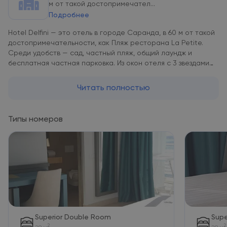
м от такой достопримечател...
Подробнее
Hotel Delfini — это отель в городе Саранда, в 60 м от такой
достопримечательности, как Пляж ресторана La Petite.
Среди удобств — сад, частный пляж, общий лаундж и
бесплатная частная парковка. Из окон отеля с 3 звездами
открывается вид на город. Гости могут воспользоваться
террасой и баром. В распоряжении гостей доставка еды и
Читать полностью
напитков, круглосуточная стойка регистрации и услуга
обмена валют. В Hotel Delfini в каждом номере есть
кондиционер, телевизор с плоским экраном со
Типы номеров
спутниковыми каналами и сейф. Среди прочих удобств —
гостиная зона и собственная ванная комната с душем,
бесплатными туалетно-косметическими принадлежностями
и феном. В собственной ванной комнате есть тапочки.
Гостям Hotel Delfini предоставляются постельное белье и
полотенца. Гостям Hotel Delfini предоставляется
континентальный завтрак. К услугам гостей Hotel Delfini —
детская игровая площадка.
Superior Double Room
Supe
2
2