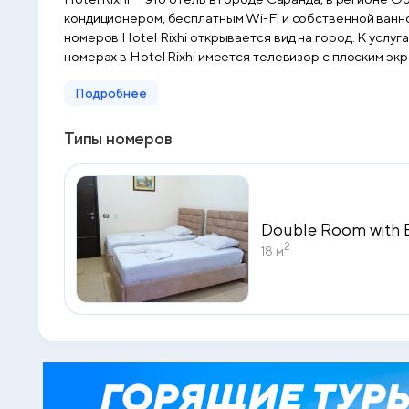
кондиционером, бесплатным Wi-Fi и собственной ванной
номеров Hotel Rixhi открывается вид на город. К усл
номерах в Hotel Rixhi имеется телевизор с плоским эк
Подробнее
Типы номеров
Double Room with 
2
18 м