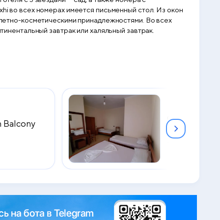
xhi во всех номерах имеется письменный стол. Из окон
уалетно-косметическими принадлежностями. Во всех
нтинентальный завтрак или халяльный завтрак.
Quadruple R
h Balcony
Balcony
2
24 м