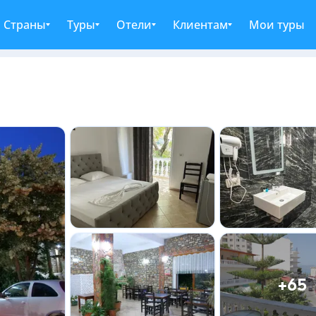
Страны
Туры
Отели
Клиентам
Мои туры
+65