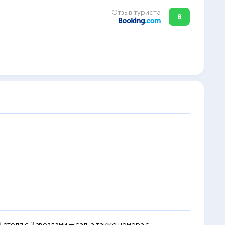
Отзыв туриста
8
отеля с 3 звездами — сад, а также номера с