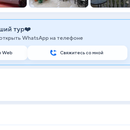
ший тур❤️
 открыть WhatsApp на телефоне
p Web
Свяжитесь со мной