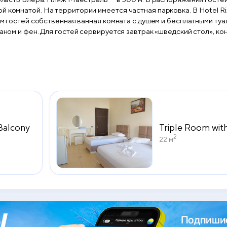
 комнатой. На территории имеется частная парковка. В Hotel Ri
угам гостей собственная ванная комната с душем и бесплатными т
раном и фен. Для гостей сервируется завтрак «шведский стол», ко
Balcony
Triple Room wit
2
22 м