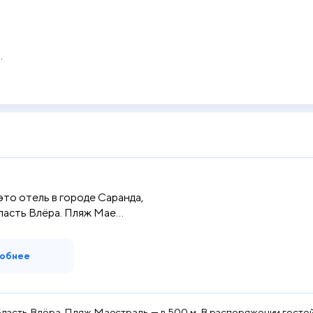
.
 это отель в городе Саранда,
ласть Влёра. Пляж Мае...
обнее
Область Влёра. Пляж Маестраль — в 500 м. В распоряжении гостей 