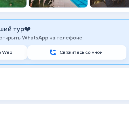
ший тур❤️
 открыть WhatsApp на телефоне
p Web
Свяжитесь со мной