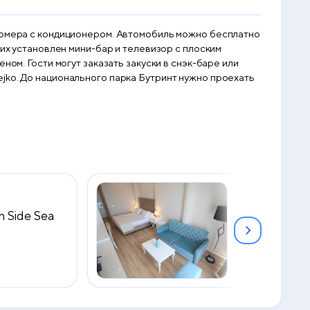
 номера с кондиционером. Автомобиль можно бесплатно
них установлен мини-бар и телевизор с плоским
ом. Гости могут заказать закуски в снэк-баре или
jko. До национального парка Бутринт нужно проехать
h Side Sea
Triple Room 
2
28 м