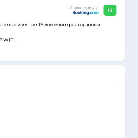
Отзыв туриста
10
 не в эпицентре. Рядом много ресторанов и
й WIFI.