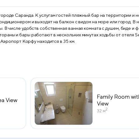
городе Саранда. К услугам гостей пляжный бар на территории и
ндиционером и выходят на балкон с видом на море или город. В 
 В числе удобств собственная ванная комната с душем, биде и фен
ораны и бары работают в нескольких минутах ходьбы от отеля Se
 Аэропорт Корфу находится в 35 км.
Family Room wit
ea View
View
2
32 м