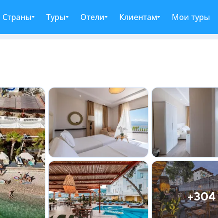
Страны
Туры
Отели
Клиентам
Мои туры
+304