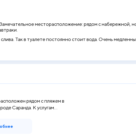
Замечательное месторасположение: рядом с набережной, но
автраки.
 слива. Так в туалете постоянно стоит вода. Очень медленны
расположен рядом с пляжем в
оде Саранда. К услугам...
обнее