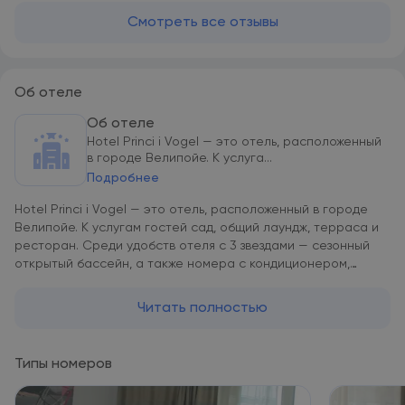
Смотреть все отзывы
Об отеле
Об отеле
Hotel Princi i Vogel — это отель, расположенный
в городе Велипойе. К услуга...
Подробнее
Hotel Princi i Vogel — это отель, расположенный в городе
Велипойе. К услугам гостей сад, общий лаундж, терраса и
ресторан. Среди удобств отеля с 3 звездами — сезонный
открытый бассейн, а также номера с кондиционером,
бесплатным Wi-Fi и собственной ванной комнатой. В
распоряжении гостей доставка еды и напитков, услуги
Читать полностью
консьержа и камера хранения багажа. В Hotel Princi i Vogel в
каждом номере есть телевизор с плоским экраном,
письменный стол и собственная ванная комната, а также
Типы номеров
предоставляются постельное белье и полотенца. В
распоряжении всех гостей холодильник. К услугам гостей