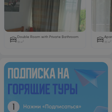
Hotel Princi i Vogel — детская игровая площадка. В городе
Велипойе и его окрестностях популярны рыбная ловля,
гребля на каноэ и велосипедные прогулки. Гости Hotel
Princi i Vogel также могут выбрать другие варианты досуга.
Hotel Princi i Vogel располагается на расстоянии 400 м и 29
км соответственно от таких достопримечательностей, как
Пляж Велипоя и Rozafa Castle Shkodra. Международный
аэропорт Тираны имени матери Терезы находится в 83 км.
Double Room with Private Bathroom
Apar
Предоставляется платный трансфер от/до аэропорта.
2
2
18 м
35 м