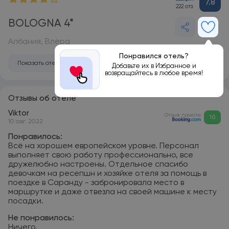
7.8
222 отз.
BOLOGNA 4*
Албания, Влёра
Понравился отель?
Показать отель на карте
Добавьте их в Избранное и
возвращайтесь в любое время!
Отзывы об отеле
Viktor
Отзыв туриста
10
10 авг. 2022
Понравилось:
Всё на хорошем европейском уровне. Персонал
выполняет свою работу профессионально, все
дружелюбно настроены. Отдельное спасибо
девочкам на ресепшн и хозяйке отеля за помощь в
поездке в Саранду - забронировала место в
маршрутке и даже отвезла на своей машине к месту
посадки.
Не понравилось:
Ничего.