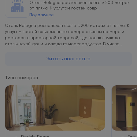
Отель Bologna расположен всего в 200 метрах
от пляжа. К услугам гостей совр...
Подробнее
Отель Bologna расположен всего в 200 метрах от пляжа. К
услугам гостей современные номера с видом на море и
ресторан с просторной террасой, где подают блюда
итальянской кухни и блюда из морепродуктов. В числе
удобств номеров кондиционер, ЖК-телевизор с кабельными
каналами, собственная ванная комната и гостиная зона с
Читать полностью
письменным столом и стулом. Некоторые номера
специально оборудованы для инвалидных колясок. Гостям
этого недавно открытого отеля в центре города
Типы номеров
предоставляются такие современные удобства, как
бесплатный WiFi и охраняемая парковка с круглосуточным
наблюдением. Рядом с отелем находится музей
Независимости.