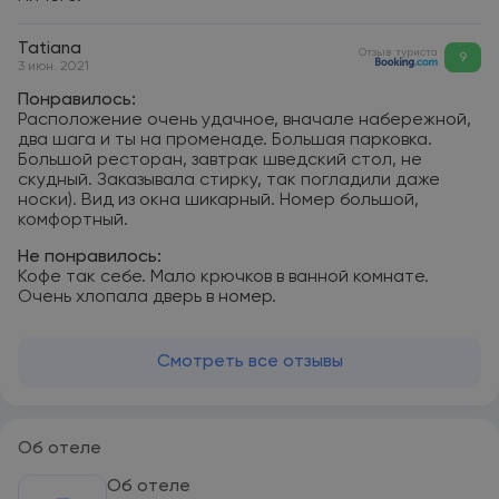
Tatiana
Отзыв туриста
9
3 июн. 2021
Понравилось:
Расположение очень удачное, вначале набережной,
два шага и ты на променаде. Большая парковка.
Большой ресторан, завтрак шведский стол, не
скудный. Заказывала стирку, так погладили даже
носки). Вид из окна шикарный. Номер большой,
комфортный.
Не понравилось:
Кофе так себе. Мало крючков в ванной комнате.
Очень хлопала дверь в номер.
Смотреть все отзывы
Об отеле
Об отеле