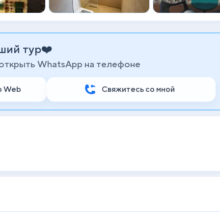
ший тур❤️
 открыть WhatsApp на телефоне
p Web
Свяжитесь со мной