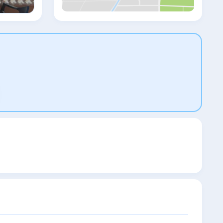
«шведский стол». Примерно в 500
метрах от отеля гости могут посетить
Дом албанского флага, а в 1,5 км - замок
Канина. Археологический парк Орикум
находится в 10 км от отеля Liro.
Расстояние до национального парка
Логара - 25 км. Местный автобус
останавливается в 200 метрах от отеля
Vlore. Расстояние до паромного порта,
откуда можно добраться до города
Бриндизи, составляет 3 км. До
аэропорта Тираны - 170 км.Расстояние,
указанное в описании, рассчитано с
помощью © OpenStreetMap