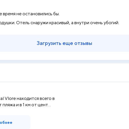
е время не остановились бы.
душки. Отель снаружи красивый, а внутри очень убогий.
Загрузить еще отзывы
l Vlore находится всего в
пляжа и в 1 км от цент...
обнее