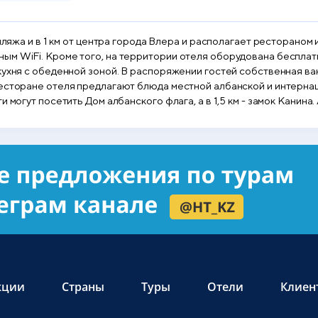
пляжа и в 1 км от центра города Влера и располагает рестораном 
ым WiFi. Кроме того, на территории отеля оборудована бесплат
кухня с обеденной зоной. В распоряжении гостей собственная ва
ресторане отеля предлагают блюда местной албанской и интерна
 могут посетить Дом албанского флага, а в 1,5 км - замок Канина
 - 25 км. Местный автобус останавливается в 200 метрах от отел
эропорта Тираны - 170 км.Расстояние, указанное в описании, ра
кции
Страны
Туры
Отели
Клиен