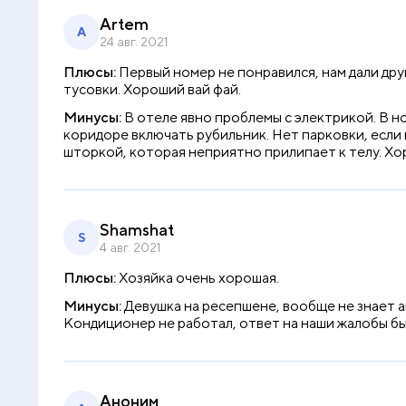
Artem
A
24 авг. 2021
Плюсы:
Первый номер не понравился, нам дали др
тусовки. Хороший вай фай.
Минусы:
В отеле явно проблемы с электрикой. В 
коридоре включать рубильник. Нет парковки, если
шторкой, которая неприятно прилипает к телу. Хо
Shamshat
S
4 авг. 2021
Плюсы:
Хозяйка очень хорошая.
Минусы:
Девушка на ресепшене, вообще не знает ан
Кондиционер не работал, ответ на наши жалобы б
Аноним