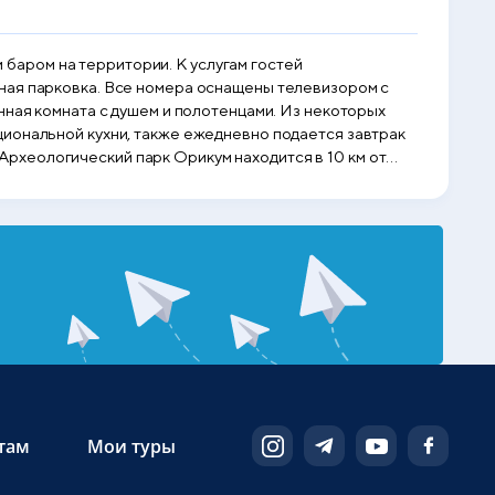
и баром на территории. К услугам гостей
ная парковка. Все номера оснащены телевизором с
нная комната с душем и полотенцами. Из некоторых
циональной кухни, также ежедневно подается завтрак
. Археологический парк Орикум находится в 10 км от
я Vlore. Расстояние до паромного порта, откуда можно
ссчитано с помощью © OpenStreetMap
там
Мои туры