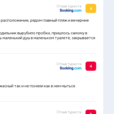
Отзыв туриста
6
 расположение, рядом главный пляж и вечерние
одильник вырубило пробки, пришлось самому в
ь маленький душ в маленьком туалете, закрывается
Отзыв туриста
4
асный так и не поняли как в нем мыться.
Отзыв туриста