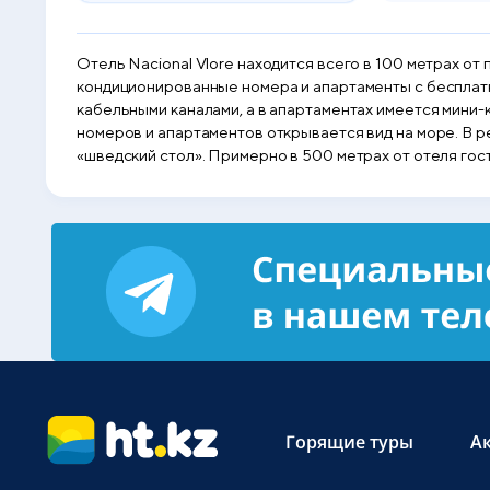
Отель Nacional Vlore находится всего в 100 метрах от 
кондиционированные номера и апартаменты с бесплатн
кабельными каналами, а в апартаментах имеется мини-
номеров и апартаментов открывается вид на море. В 
«шведский стол». Примерно в 500 метрах от отеля гости
отеля Liro. Расстояние до национального парка Логара
добраться до города Бриндизи, составляет 3 км. До а
Горящие туры
А