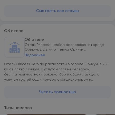
Смотреть все отзывы
Об отеле
Об отеле
Отель Princess Jerolda расположен в городе
Орикум, в 2,2 км от пляжа Орикум...
Подробнее
Отель Princess Jerolda расположен в городе Орикум, в 2,2
км от пляжа Орикум. К услугам гостей ресторан,
бесплатная частная парковка, бар и общий лаундж. К
услугам гостей сад и номера с кондиционером и
бесплатным Wi-Fi. К услугам гостей круглосуточная стойка
регистрации, доставка еды и напитков в номер и обмен
Читать полностью
валюты. Номера отеля располагают гостиным уголком,
телевизором с плоским экраном и кабельными каналами, а
также собственной ванной комнатой с феном и биде. В
Типы номеров
номерах установлен письменный стол. Трехзвездочный