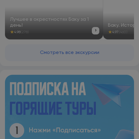
Лучшее в окрестностях Баку за 1
день!
Баку. Истор
›
★
★
4.98
(278)
4.97
(460)
Смотреть все экскурсии