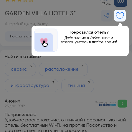
8.0
17 отз.
GARDEN VILLA HOTEL 3*
Азербайджан, Баку
Понравился отель?
Показать отель на карте
Добавьте их в Избранное и
возвращайтесь в любое время!
Найти в отзывах
6
4
сервис
расположение
3
3
инфраструктура
тишина
Аноним
Отзыв туриста
8
23 дек. 2019
Понравилось:
Удобное расположение, отличный персонал, уютный
отель, бесплатный Wi-Fi, на против Посольство и
соответственно на улице спокойно.