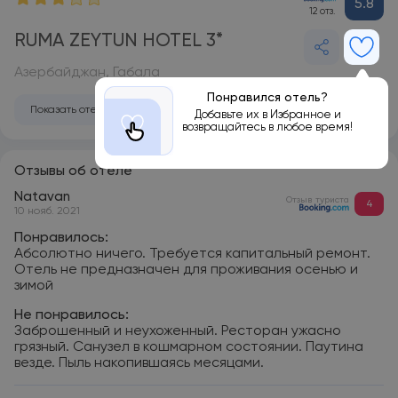
5.8
12 отз.
RUMA ZEYTUN HOTEL 3*
Азербайджан, Габала
Понравился отель?
Показать отель на карте
Добавьте их в Избранное и
возвращайтесь в любое время!
Отзывы об отеле
Natavan
Отзыв туриста
4
10 нояб. 2021
Понравилось:
Абсолютно ничего. Требуется капитальный ремонт.
Отель не предназначен для проживания осенью и
зимой
Не понравилось:
Заброшенный и неухоженный. Ресторан ужасно
грязный. Санузел в кошмарном состоянии. Паутина
везде. Пыль накопившаясь месяцами.