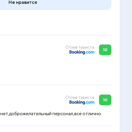
Не нравится
Отзыв туриста
10
Отзыв туриста
10
рнет,доброжелательный персонал,все отлично.