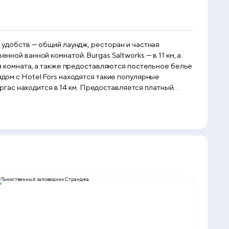
и удобств — общий лаундж, ресторан и частная
нной ванной комнатой. Burgas Saltworks — в 11 км, а
гас находится в 14 км. Предоставляется платный