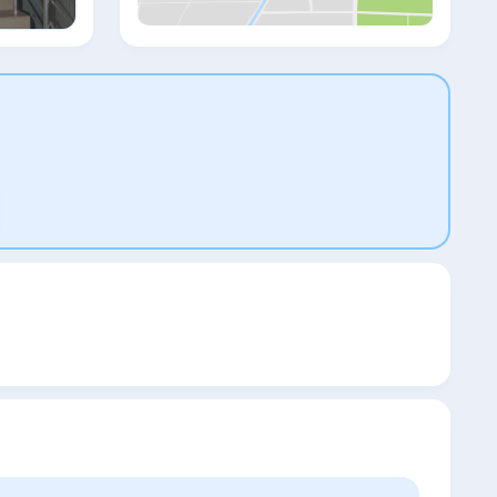
достопримечательности, как Автовокзал
Юг, Железнодорожный вокзал Бургаса и
Оперный театр Бургаса. Аэропорт
Бургас находится в 14 км.
Предоставляется платный трансфер от/
до аэропорта.