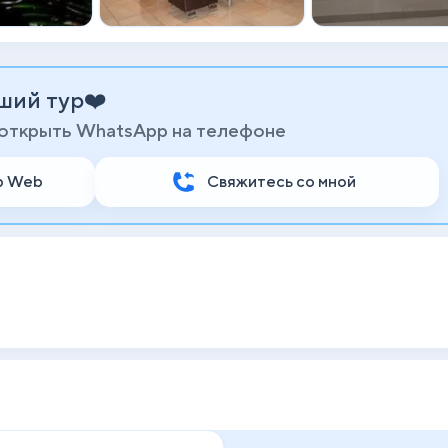
ший тур❤️
 открыть WhatsApp на телефоне
p Web
Свяжитесь со мной