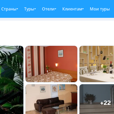
Страны
Туры
Отели
Клиентам
Мои туры
+22