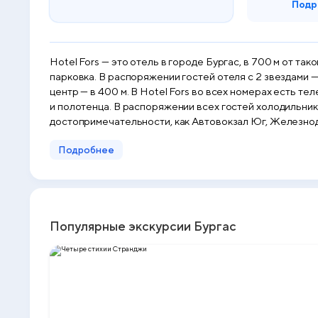
Подр
Hotel Fors — это отель в городе Бургас, в 700 м от т
парковка. В распоряжении гостей отеля c 2 звездами — 
центр — в 400 м. В Hotel Fors во всех номерах есть телевизор с плоским экраном, письменный стол и собственная ванная комната, а также предоставляются постельное белье
и полотенца. В распоряжении всех гостей холодильник. Гостям Hotel Fors предоставляется континентальный завтрак. Рядом с Hotel Fors находятся такие популяр
достопримечательности, как Автовокзал Юг, Железнод
трансфер от/до аэропорта.
Подробнее
Популярные экскурсии Бургас