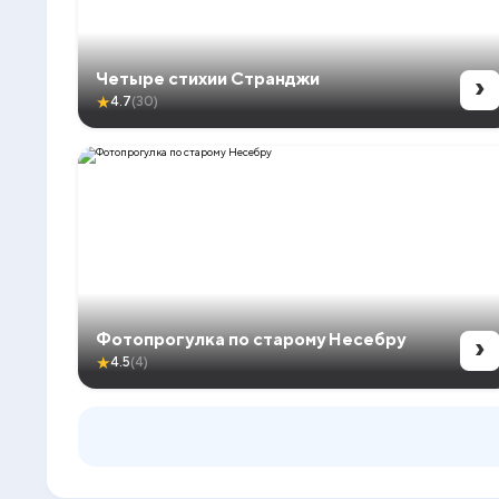
›
Четыре стихии Странджи
★
4.7
(30)
›
Фотопрогулка по старому Несебру
★
4.5
(4)