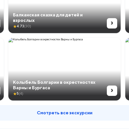
Балканская сказка для детей и
›
взрослых
★
4.73
(30)
Колыбель Болгарии в окрестностях
›
Варны и Бургаса
★
5
(4)
Смотреть все экскурсии