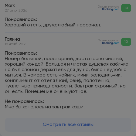
Mark
Отзыв туриста
10
27 апр. 2026
Понравилось:
Хороший отель, дружелюбный персонал.
Галина
Отзыв туриста
10
16 нояб. 2025
Понравилось:
Номер большой, просторный, достаточно чистый,
хороший кондей. Большая и чистая душевая кабинка,
но был сломан держатель для душа, было неудобно
мыться. В номере есть чайник, мини-холодильник,
комплимент от отеля (чай), сейф, полотенца,
туалетные принадлежности. Завтрак скромный, но
он есть! Помещение очень уютное.
Не понравилось:
Мне бы хотелось на завтрак каши.
Смотреть все отзывы