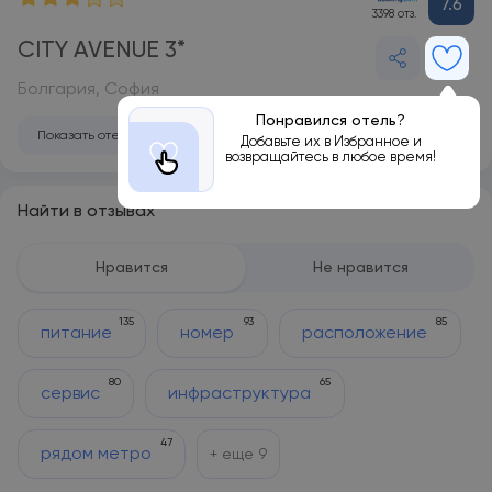
7.6
3398 отз.
CITY AVENUE 3*
Болгария, София
Понравился отель?
Показать отель на карте
Добавьте их в Избранное и
возвращайтесь в любое время!
Найти в отзывах
Нравится
Не нравится
135
93
85
питание
номер
расположение
80
65
сервис
инфраструктура
47
рядом метро
+ еще
9