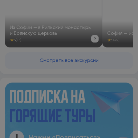
the unique ancient ruins of Serdika, St. Nedelya Cathedral,
National Theater Ivan Vazov and the lively Vitosha Boulevard
shopping and entertainment street. National Palace of
Culture is 3.1 km away. There is an easy metro connection to
most government institutions, the main train station is 1 km
Из Софии — в Рильский монастырь
away, Sofia International Airport 11 km.
и Боянскую церковь
София — ист
›
★
★
5
(13)
5
(49)
Смотреть все экскурсии