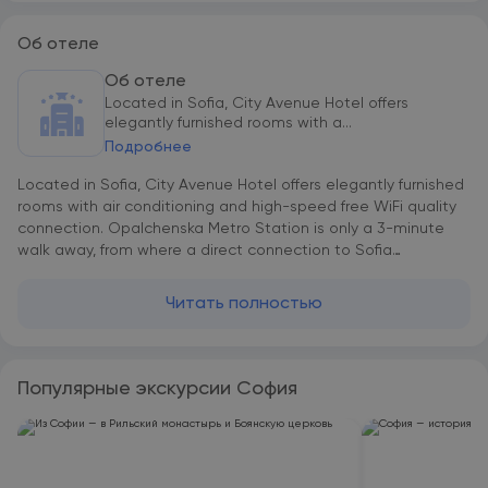
Об отеле
Об отеле
Located in Sofia, City Avenue Hotel offers
elegantly furnished rooms with a...
Подробнее
Located in Sofia, City Avenue Hotel offers elegantly furnished
rooms with air conditioning and high-speed free WiFi quality
connection. Opalchenska Metro Station is only a 3-minute
walk away, from where a direct connection to Sofia
International Airport is available. Private parking is also
available on site with reservations. Each generously
Читать полностью
decorated room has a flat-screen cable TV and a seating
area. Luxurious toiletries are provided in all bathrooms. Relax
after a long day in the stylish lobby bar with an open-air
terrace and enjoy your favorite drink and a selection of snacks
Популярные экскурсии София
and deserts. The stylish piano bar offers comfortable seating
areas and has a dance floor. A conference room for business
events is also available. The very heart of the city is only a
stop away from there, where guests can have a walk across