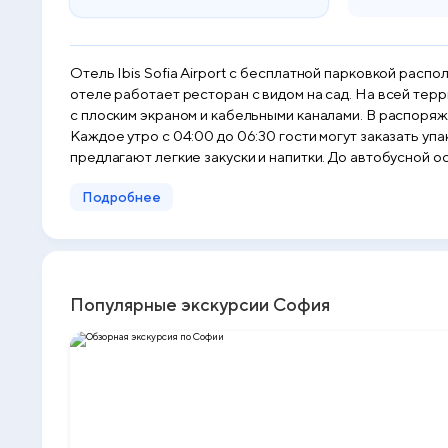
Отель Ibis Sofia Airport с бесплатной парковкой расп
отеле работает ресторан с видом на сад. На всей территории предоставляется бесплатный Wi
с плоским экраном и кабельными каналами. В распоря
Каждое утро с 04:00 до 06:30 гости могут заказать уп
предлагают легкие закуски и напитки. До автобусной остановки несколько минут ходьбы, а до станции метро Airport Sofia — 1,8 км. Расстояние до выставочного центра
Interexpo Centre составляет 5 км, а до бизнес-центр
Подробнее
От отеля Ibis Sofia Airport - Park & Fly до центра города
Популярные экскурсии София