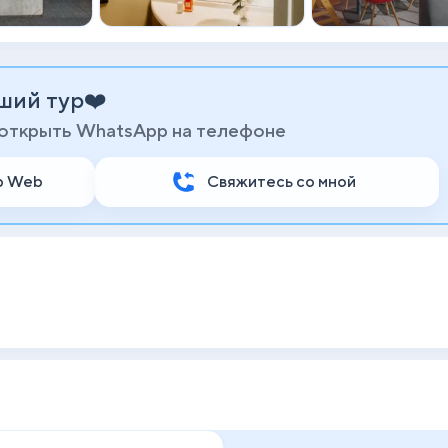
ший тур❤️
 открыть WhatsApp на телефоне
p Web
Свяжитесь со мной