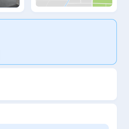
интернациональной кухни. В
круглосуточном баре гостям
предлагают легкие закуски и напитки. До
автобусной остановки несколько минут
ходьбы, а до станции метро Airport Sofia
— 1,8 км. Расстояние до выставочного
центра Interexpo Centre составляет 5 км,
а до бизнес-центра Megapark, торгово-
выставочного центра European Trade
Center и спортивно-концертного
комплекса «Армеец» — 8 км. От отеля Ibis
Sofia Airport - Park & Fly до центра города
София — 8 км.