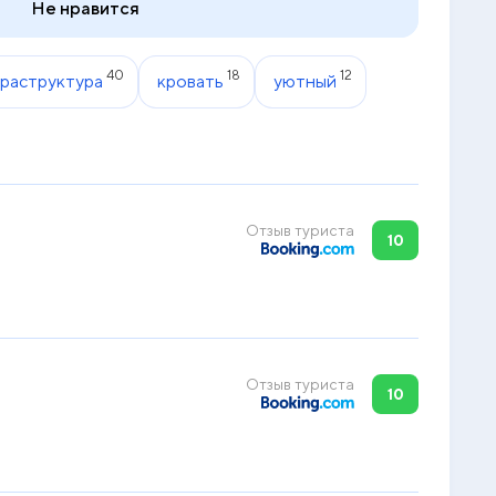
Не нравится
40
18
12
раструктура
кровать
уютный
Отзыв туриста
10
Отзыв туриста
10