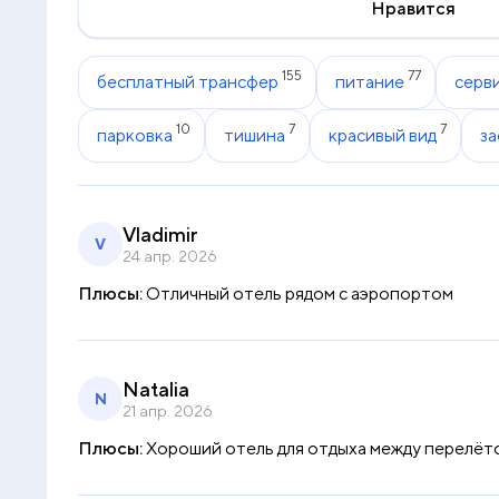
Нравится
155
77
бесплатный трансфер
питание
серв
10
7
7
парковка
тишина
красивый вид
за
Vladimir
V
24 апр. 2026
Плюсы:
Отличный отель рядом с аэропортом
Natalia
N
21 апр. 2026
Плюсы:
Хороший отель для отдыха между перелёт