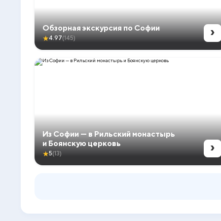
›
Обзорная экскурсия по Софии
★
4.97
(145)
Из Софии — в Рильский монастырь
›
и Боянскую церковь
★
5
(13)