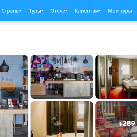
Страны
Туры
Отели
Клиентам
Мои туры
+289