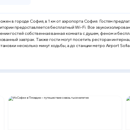
оложен в городе София, в 1 км от аэропорта София. Гостям предл
-Fi. Все звукоизолированные номера оснащены кондиционером и телевизором
жении гостей собственная ванная комната с душем, феном и бес
акованный завтрак. Также гости могут посетить ресторан интерна
а Megapark, торгово-выставочного центра European Trade Center 
 София — 8 км.