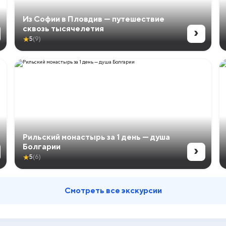
Из Софии в Пловдив — путешествие
›
сквозь тысячелетия
★
5
(9)
Рильский монастырь за 1 день — душа
›
Болгарии
★
5
(6)
Смотреть все экскурсии