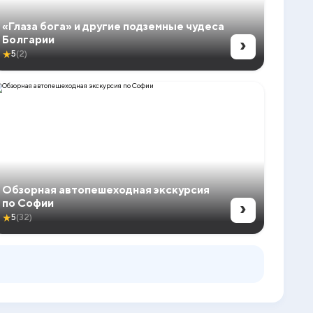
«Глаза бога» и другие подземные чудеса
›
Болгарии
★
5
(2)
Обзорная автопешеходная экскурсия
›
по Софии
★
5
(32)