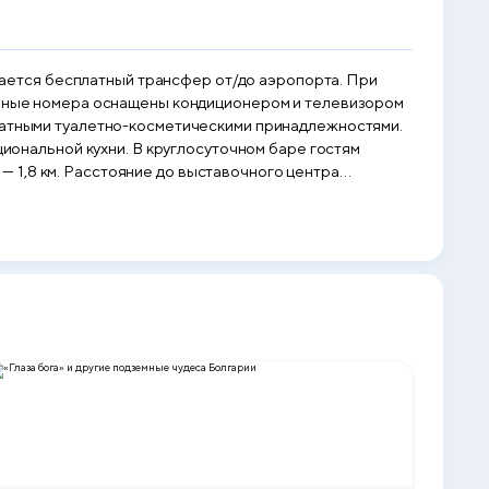
агается бесплатный трансфер от/до аэропорта. При
платными туалетно-косметическими принадлежностями.
циональной кухни. В круглосуточном баре гостям
и спортивно-концертного комплекса «Армеец» — 8 км.