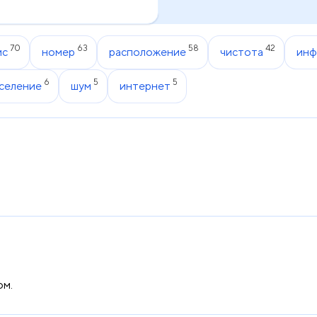
70
63
58
42
ис
номер
расположение
чистота
инф
6
5
5
селение
шум
интернет
ом.