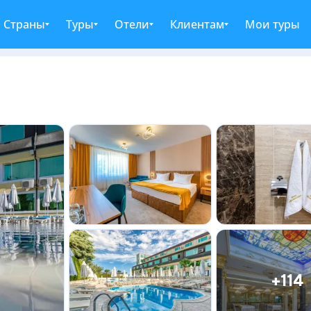
Страны
Туры
Отели
Клиентам
Мои туры
+114