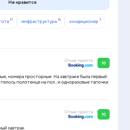
Не нравится
17
15
7
тота
инфраструктура
кондиционер
Отзыв туриста
10
ные, номера просторные. На завтраке была первый
отелось полотенце на пол , и одноразовые тапочки.
Отзыв туриста
10
ный завтрак