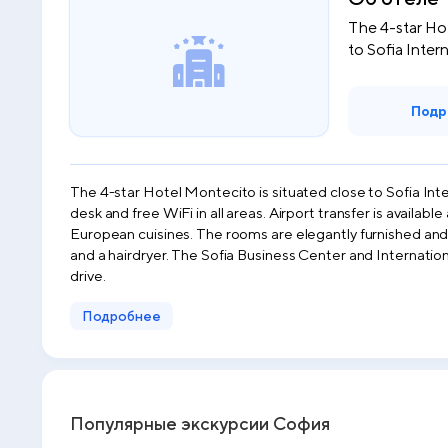
The 4-star Hot
to Sofia Intern
Подр
The 4-star Hotel Montecito is situated close to Sofia Inter
desk and free WiFi in all areas. Airport transfer is availa
European cuisines. The rooms are elegantly furnished and 
and a hairdryer. The Sofia Business Center and Internatio
drive.
Подробнее
Популярные экскурсии София