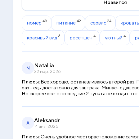
Нравится
48
42
24
номер
питание
сервис
кроват
6
4
4
красивый вид
ресепшен
уютный
р
Nataliia
N
22 мар. 2026
Плюсы:
Все хорошо, останавливаюсь второй раз. П
раз - еды достаточно для завтрака. Минус- с душев
Но скорее всего последние 2 пункта не входят в с
Aleksandr
A
14 янв. 2026
Плюсы:
Очень удобное месторасположение самого