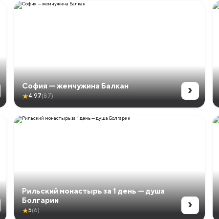
›
София — жемчужина Балкан
★
4.97
(87)
Рильский монастырь за 1 день — душа
›
Болгарии
★
5
(6)