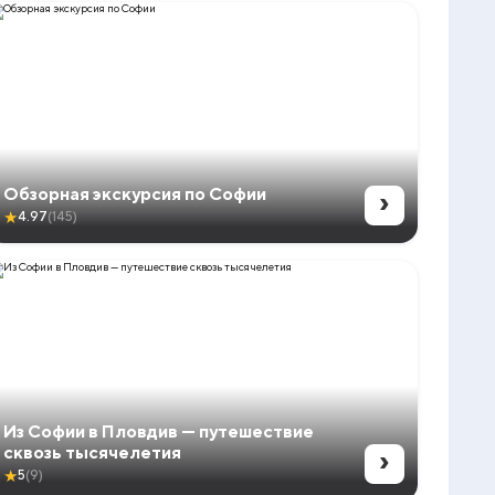
›
Обзорная экскурсия по Софии
★
4.97
(145)
Из Софии в Пловдив — путешествие
›
сквозь тысячелетия
★
5
(9)