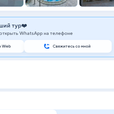
ший тур❤️
 открыть WhatsApp на телефоне
p Web
Свяжитесь со мной