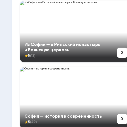
Из Софии — в Рильский монастырь
›
и Боянскую церковь
★
5
(13)
›
София — история и современность
★
5
(49)