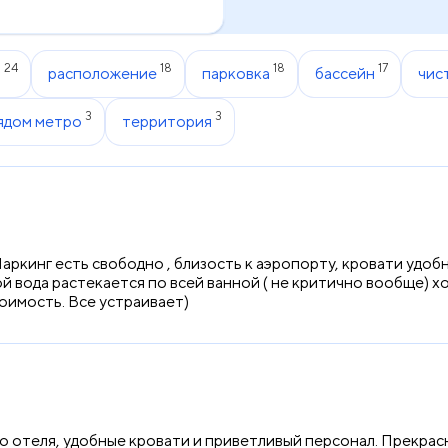
24
18
18
17
ь
расположение
парковка
бассейн
чис
3
3
ядом метро
территория
аркинг есть свободно , близость к аэропорту, кровати удоб
ой вода растекается по всей ванной ( не критично вообще) х
тоимость. Все устраивает)
 отеля, удобные кровати и приветливый персонал. Прекрас