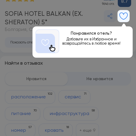
8.7
9646 отз.
SOFIA HOTEL BALKAN (EX.
SHERATON) 5*
Болгария, София
Понравился отель?
Добавьте их в Избранное и
Показать отель на карте
возвращайтесь в любое время!
Найти в отзывах
Нравится
Не нравится
102
71
расположение
сервис
70
58
питание
инфраструктура
57
18
номер
кровать
+ еще
9