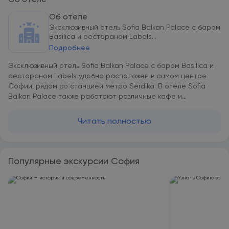
Об отеле
Об отеле
Эксклюзивный отель Sofia Balkan Palace с баром
Basilica и рестораном Labels...
Подробнее
Эксклюзивный отель Sofia Balkan Palace с баром Basilica и
рестораном Labels удобно расположен в самом центре
Софии, рядом со станцией метро Serdika. В отеле Sofia
Balkan Palace также работают различные кафе и
рестораны, оздоровительный клуб, круглосуточный бизнес-
центр и разнообразные магазины. В лобби и номерах
Читать полностью
предоставляется бесплатный Wi-Fi. Расстояние от отеля
до аэропорта Софии и бизнес-парка «Младост»
составляет 10 км. Торговый центр и стадион «Армеец
Арена» находятся в 6 км.
Популярные экскурсии София