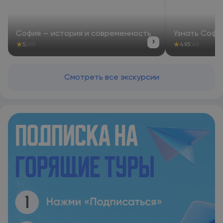
София — история и современность
Узнать Софи
›
★
★
5
(49)
4.93
(41)
Смотреть все экскурсии