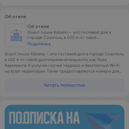
Об отеле
Об отеле
Guest house Kaliana — это гостевой дом в
городе Созополь, в 400 м от такой ...
Подробнее
Guest house Kaliana — это гостевой дом в городе Созополь,
в 400 м от такой достопримечательности, как Пляж
Харманите. К услугам гостей терраса и бесплатный Wi-Fi
на всей территории. Также предоставляются номера для
некурящих. Этот вариант размещения располагается в 24
км и 42 км соответственно от таких
Читать полностью
достопримечательностей, как Poda Birdwatching Spot и
Burgas Saltworks. Музей авиации — в 43 км. Из окон
открывается вид на город. В номерах есть платяной шкаф,
холодильник и чайник, а также душ и бесплатные туалетно-
косметические принадлежности. Среди прочих удобств —
кондиционер и телевизор с плоским экраном с кабельными
каналами. В Guest house Kaliana в каждом номере есть