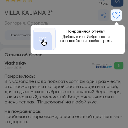
7.4
49 отз.
VILLA KALIANA 3*
Болгария, Созополь
Понравился отель?
Показать отель на карте
Добавьте их в Избранное и
возвращайтесь в любое время!
Отзывы об отеле
Viacheslav
Отзыв туриста
8
2 авг. 2018
Понравилось:
В г. Созополе надо побывать хотя бы один раз - есть,
что посмотреть и в старой части города и в новой,
для отдыха можно выбрать как песчаный берег моря,
так и скальный, каменистый. Вода очень чистая и
очень теплая. "Пищеблоки" на любой вкус.
Не понравилось:
Проблема с парковками, а если есть общественные -
то дорого.