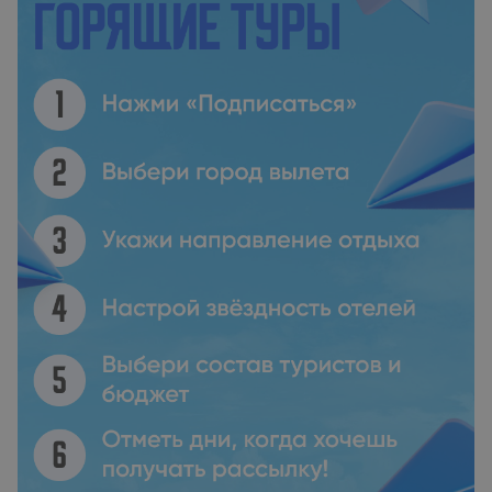
собственная ванная комната и предоставляется
постельное белье. Guest house Kaliana располагается на
расстоянии менее чем 1 км и 34 км соответственно от
таких достопримечательностей, как Амфитеатр
«Аполлония» и Железнодорожный вокзал Бургаса. Аэропорт
Бургас находится в 45 км.