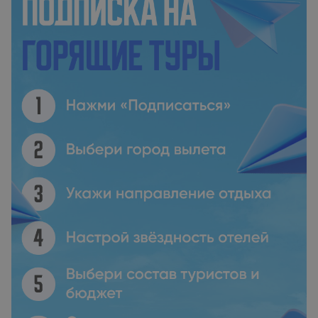
зона, полностью оборудованная кухня и ванная комната (1).
Гостям предоставляются постельное белье и полотенца. С
террасы открывается вид на море. Villa Victoria - a luxury
appartment with icredible Seaview располагается на
расстоянии 43 км и 700 м соответственно от таких
достопримечательностей, как Музей авиации и Амфитеатр
«Аполлония». Аэропорт Бургас находится в 44 км.