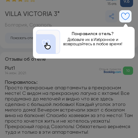
9.6
15 отз.
VILLA VICTORIA 3*
Болгария, Созополь
Понравился отель?
Показать отель на карте
Добавьте их в Избранное и
возвращайтесь в любое время!
Отзывы об отеле
Plut1
Отзыв туриста
10
14 июн. 2021
Понравилось:
Просто прекрасные апартаменты в прекрасном
месте! С видом на прекрасную лагуна с яхтами! Все
продумано до мелочей и видно что все здесь
сделано с большой любовью! Каждый уголок этого
милого дома! Вечером встречали закат с бокалом
вина на балконе! Спасибо хозяевам за это место! Там
просто хочется жить и не хотелось уезжать!
Прекрасный город Созополь! Обязательно вернёмся
туда и только в эти аппартаменты!