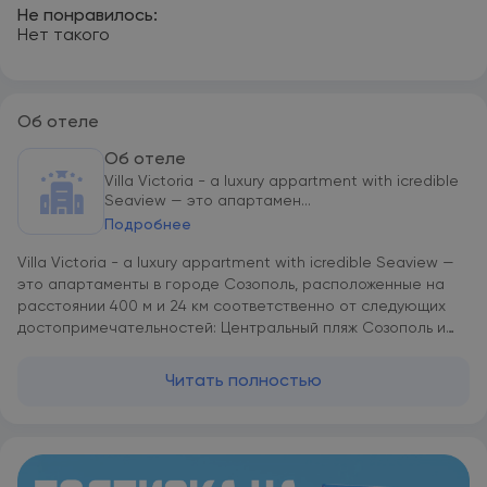
Не понравилось:
Нет такого
Об отеле
Об отеле
Villa Victoria - a luxury appartment with icredible
Seaview — это апартамен...
Подробнее
Villa Victoria - a luxury appartment with icredible Seaview —
это апартаменты в городе Созополь, расположенные на
расстоянии 400 м и 24 км соответственно от следующих
достопримечательностей: Центральный пляж Созополь и
Poda Birdwatching Spot. К услугам гостей сад и
принадлежности для барбекю. Установлены бесплатный
Читать полностью
Wi-Fi и кондиционер. Этот вариант жилья располагается в
42 км от такой достопримечательности, как Burgas
Saltworks. В распоряжении гостей услуги химчистки. В этих
апартаментах есть телевизор с плоским экраном с
кабельными каналами, несколько спален (2), обеденная