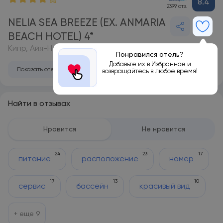
8.4
2399 отз.
NELIA SEA BREEZE (EX. ANMARIA
BEACH HOTEL) 4*
Кипр, Айя-Напа
Понравился отель?
Добавьте их в Избранное и
Показать отель на карте
возвращайтесь в любое время!
Найти в отзывах
Нравится
Не нравится
24
23
17
питание
расположение
номер
17
13
10
сервис
бассейн
красивый вид
+ еще
9