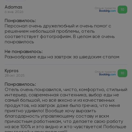
Adomas
Отзыв туриста
10
6 янв. 2026
Понравилось:
Персонал очень дружелюбный и очень помог с
решением небольшой проблемы, отель
соответствует фотографиям. В целом всё очень
понравилось
Не понравилось:
Разнообразие еды на завтрак за шведским сталом
Kypros
Отзыв туриста
10
28 окт. 2025
Понравилось:
Отель очень понравился, чисто, комфортно, стильный
интерьер, современная сантехника, выбор еды не
самый большой, но всё вкксно и из качественных
продуктов, на завтрак даже была гречка, что меня
приятно удивило! Вообще хочу выразить
благодарность управляющему составу и вскм
причастным работникам, что делаете свою работу
на все 100% и это видно и жто чувствуется! Побольше