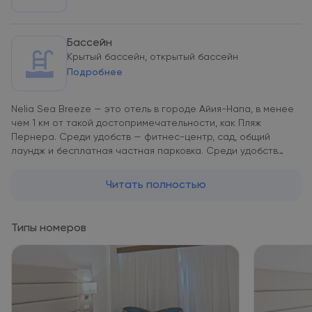
Бассейн
Крытый бассейн, открытый бассейн
Подробнее
Nelia Sea Breeze — это отель в городе Айия-Напа, в менее
чем 1 км от такой достопримечательности, как Пляж
Пернера. Среди удобств — фитнес-центр, сад, общий
лаундж и бесплатная частная парковка. Среди удобств
отеля с 4 звездами — терраса, а также номера с
кондиционером, бесплатным Wi-Fi и собственной ванной
Читать полностью
комнатой. Среди удобств отеля — крытый бассейн,
вечерняя развлекательная программа и круглосуточная
стойка регистрации. В Nelia Sea Breeze в каждом номере
Типы номеров
имеется телевизор с плоским экраном, письменный стол и
собственная ванная комната, а также предоставляются
постельное белье и полотенца. Во всех номерах есть сейф,
а из окон некоторых номеров открывается вид на город. В
распоряжении всех гостей платяной шкаф и чайник. Гостям
Nelia Sea Breeze предоставляется завтрак «шведский стол»