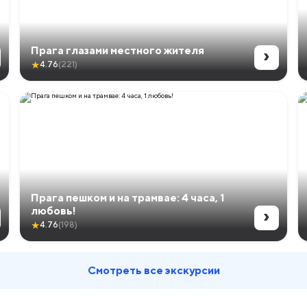
›
Прага глазами местного жителя
★
4.76
(221)
Прага пешком и на трамвае: 4 часа, 1
›
любовь!
★
4.76
(198)
Смотреть все экскурсии