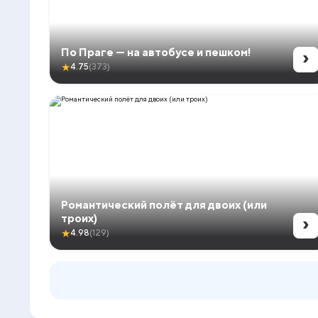
›
По Праге — на автобусе и пешком!
★
4.75
(373)
Романтический полёт для двоих (или
›
троих)
★
4.98
(129)