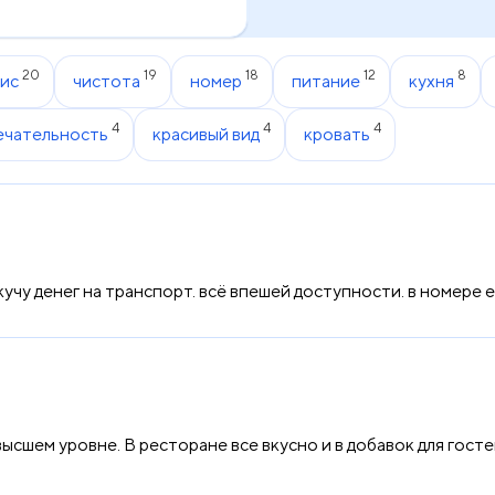
20
19
18
12
8
ис
чистота
номер
питание
кухня
4
4
4
ечательность
красивый вид
кровать
у денег на транспорт. всё впешей доступности. в номере ес
сшем уровне. В ресторане все вкусно и в добавок для гост