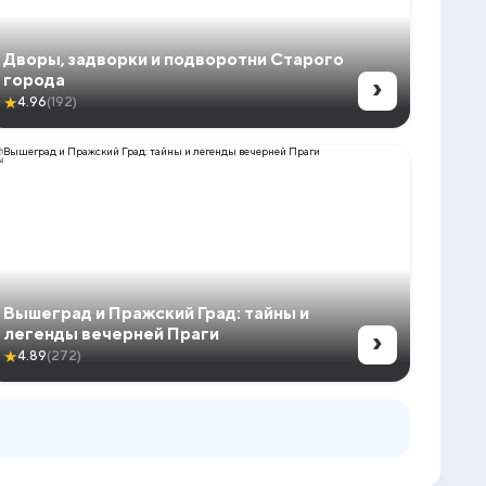
Дворы, задворки и подворотни Старого
›
города
★
4.96
(192)
Вышеград и Пражский Град: тайны и
›
легенды вечерней Праги
★
4.89
(272)