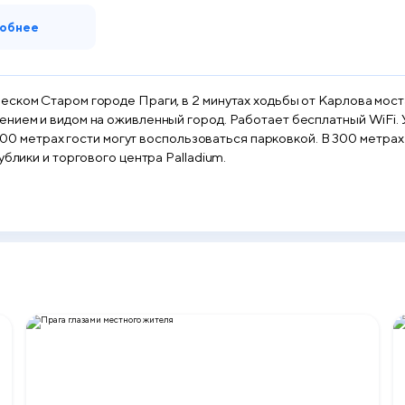
обнее
еском Старом городе Праги, в 2 минутах ходьбы от Карлова мост
ением и видом на оживленный город. Работает бесплатный WiFi.
В 500 метрах гости могут воспользоваться парковкой. В 300 метра
ублики и торгового центра Palladium.