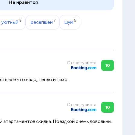
Не нравится
8
7
5
уютный
ресепшен
шум
Отзыв туриста
10
ть всё что надо, тепло и тихо.
Отзыв туриста
10
ей апартаментов скидка. Поездкой очень довольны.