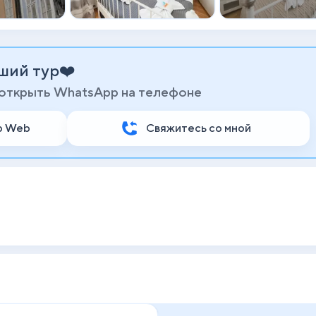
ший тур❤️
 открыть WhatsApp на телефоне
p Web
Свяжитесь со мной