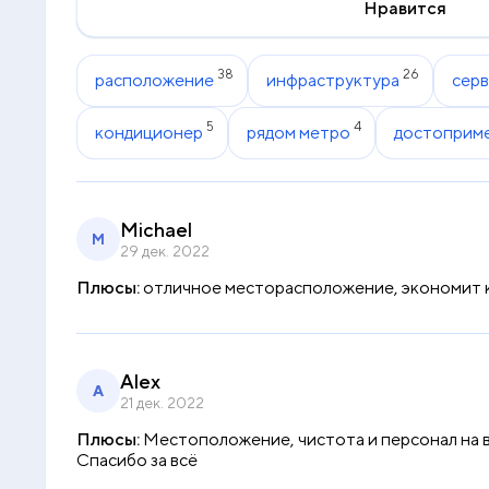
Нравится
38
26
расположение
инфраструктура
серв
5
4
кондиционер
рядом метро
достоприм
Michael
M
29 дек. 2022
Плюсы:
отличное месторасположение, экономит куч
Alex
A
21 дек. 2022
Плюсы:
Местоположение, чистота и персонал на вы
Спасибо за всё