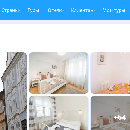
Страны
Туры
Отели
Клиентам
Мои туры
+54