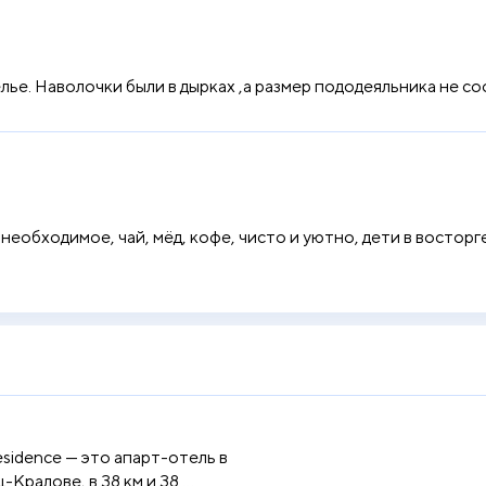
ье. Наволочки были в дырках ,а размер пододеяльника не со
 необходимое, чай, мёд, кофе, чисто и уютно, дети в восторг
idence — это апарт-отель в
-Кралове, в 38 км и 38 ...