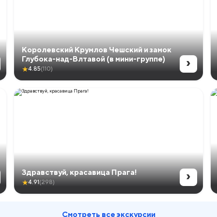
Королевский Крумлов Чешский и замок
›
Глубока-над-Влтавой (в мини-группе)
★
4.85
(110)
›
Здравствуй, красавица Прага!
★
4.91
(298)
Смотреть все экскурсии