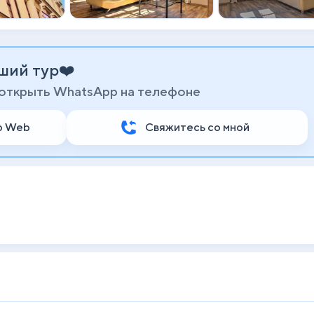
ший тур❤️
 открыть WhatsApp на телефоне
p Web
Свяжитесь со мной