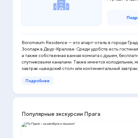
Подр
Boromeum Residence — это апарт-отель в городе Граде
Зоопарк в Двур-Кралове. Среди удобств есть гостиная зона и бесплатный Wi-Fi. В каждой единице размещения имеет
а также собственная ванная комната с душем, беспла
спутниковыми каналами. Также имеется холодильник, микроволновая п
завтрак «шведский стол» или континентальный завтрак. В ресторане Boromeu
и велосипедными прогулками. Аэропорт Пар
Подробнее
Популярные экскурсии Прага