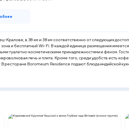
обнее
ц-Кралове, в 38 км и 38 км соответственно от следующих достоп
ся полностью оборудованная кухня с обеденным столом,
тными туалетно-косметическими принадлежностями и феном. Гости
ечь и плита. Кроме того, среди удобств есть кофемашина и чайник. В Boromeum R
m Residence подают блюда индийской кухни. В окрестностях можно заняться пешими прогул
дубице находится в 27 км.