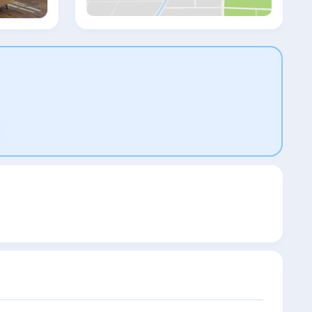
чайник. В Boromeum Residence
предлагается завтрак «шведский стол»
или континентальный завтрак. В
ресторане Boromeum Residence подают
блюда индийской кухни. В окрестностях
можно заняться пешими прогулками и
велосипедными прогулками. Аэропорт
Пардубице находится в 27 км.