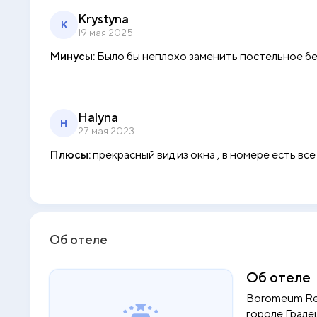
Krystyna
K
19 мая 2025
Минусы:
Было бы неплохо заменить постельное бел
Halyna
H
27 мая 2023
Плюсы:
прекрасный вид из окна , в номере есть все
Об отеле
Об отеле
Boromeum Res
городе Градец