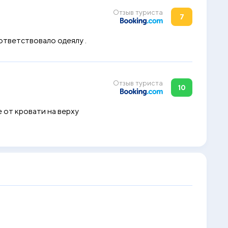
Отзыв туриста
7
ответствовало одеялу .
Отзыв туриста
10
е от кровати на верху