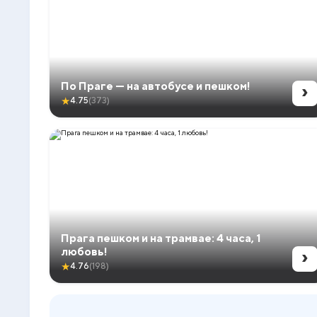
›
По Праге — на автобусе и пешком!
★
4.75
(373)
Прага пешком и на трамвае: 4 часа, 1
›
любовь!
★
4.76
(198)