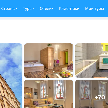
Страны
Туры
Отели
Клиентам
Мои туры
+70