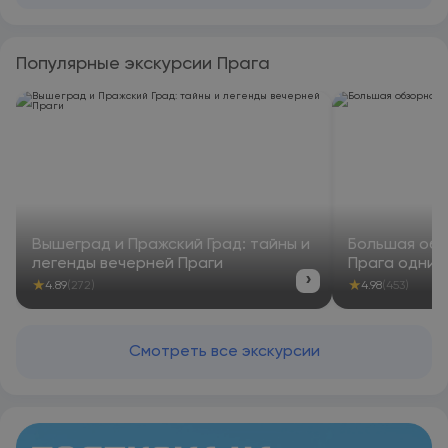
ванной комнаты с душем и бесплатными туалетно-
косметическими принадлежностями, в некоторых номерах в
Hotel Drei Lilien из окон открывается вид на город. Во всех
Популярные экскурсии Прага
номерах есть платяной шкаф. Гостям Hotel Drei Lilien
предоставляется завтрак «шведский стол». При Hotel Drei
Lilien работает ресторан, где подают блюда немецкой
кухни. Гости могут попросить приготовить вегетарианские,
безлактозные и веганские блюда. Аэропорт Нюрнберг
находится в 115 км.
Вышеград и Пражский Град: тайны и
Большая обз
легенды вечерней Праги
Прага одним
›
★
★
4.89
(272)
4.98
(453)
Смотреть все экскурсии