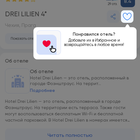
8.4
29 отз.
DREI LILIEN 4*
Чехия, Прага
Понравился отель?
Показать отель на карте
Добавьте их в Избранное и
возвращайтесь в любое время!
Об отеле
Об отеле
Hotel Drei Lilien — это отель, расположенный в
городе Фоэнштраус. На террит...
Подробнее
Hotel Drei Lilien — это отель, расположенный в городе
Фоэнштраус. На территории есть терраса. Также гости
могут воспользоваться бесплатным Wi-Fi и бесплатной
частной парковкой. В Hotel Drei Lilien в номерах имеется
телевизор с плоским экраном, письменный стол и
собственная ванная комната, а также предоставляются
Читать полностью
постельное белье и полотенца. Помимо собственной