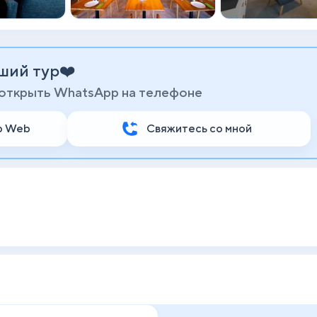
ший тур❤️
 открыть WhatsApp на телефоне
p Web
Свяжитесь со мной