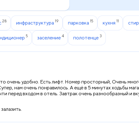
28
19
15
11
с
инфраструктура
парковка
кухня
стир
5
4
3
ндиционер
заселение
полотенце
 Это очень удобно. Есть лифт. Номер просторный, Очень мно
. Супер, нам очень понравилось. А ещё в 5 минутах ходьбы м
 перед входом в отель. Завтрак очень разнообразный и вкус
 залазить.