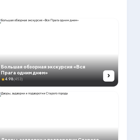
Большая обзорная экскурсия «Вся
›
Прага одним днем»
★
4.98
(453)
Дворы, задворки и подворотни Старого