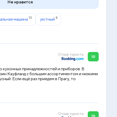
Не нравится
10
8
альная машина
уютный
Отзыв туриста
10
го кухонных принадлежностей и приборов. В
агазин Кауфланд с большим ассортиментом и низкими
ный. Если ещё раз приедем в Прагу, то
Отзыв туриста
10