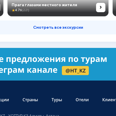
›
Прага глазами местного жителя
★
4.76
(221)
Смотреть все экскурсии
кции
Страны
Туры
Отели
Клиен