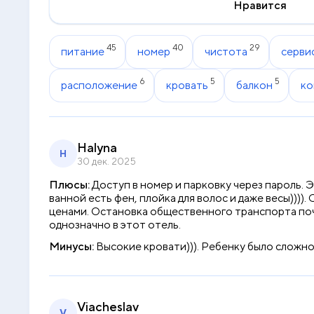
Нравится
45
40
29
питание
номер
чистота
серви
6
5
5
расположение
кровать
балкон
ко
Halyna
H
30 дек. 2025
Плюсы:
Доступ в номер и парковку через пароль.
ванной есть фен, плойка для волос и даже весы))))
ценами. Остановка общественного транспорта почти
однозначно в этот отель.
Минусы:
Высокие кровати))). Ребенку было сложно
Viacheslav
V