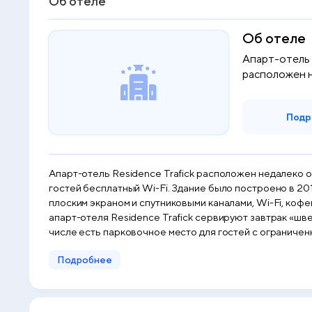
Об отеле
Об отеле
Апарт-отель 
расположен н
центра Eden,.
Подр
Апарт-отель Residence Trafick расположен недалеко от
гостей бесплатный Wi-Fi. Здание было построено в 2018 году. В числе удобств полностью оборудованных номеров-студий и апартаментов — кондиц
плоским экраном и спутниковыми каналами, Wi-Fi, кофемашина, ф
апарт-отеля Residence Trafick сервируют завтрак «шведский стол» или завтрак по меню. В здании оборуд
числе есть парковочное место для гостей с ограниче
больших автомобилей. Остановка трамвая находится на улице Плынарни, откуда за 20 минут можно доехать до Вацлавской площади. Автобус останавливается перед зданием
Подробнее
отеля и доезжает до станции метро A - зеленая линия (о