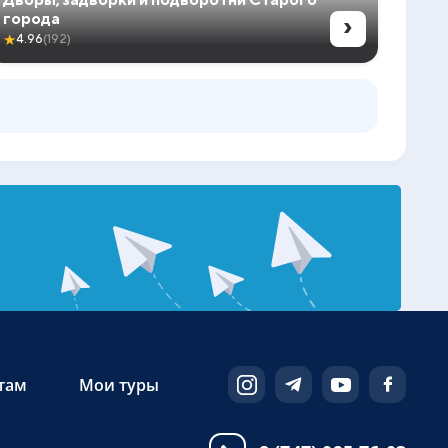
›
города
★
4.96
(192)
там
Мои туры