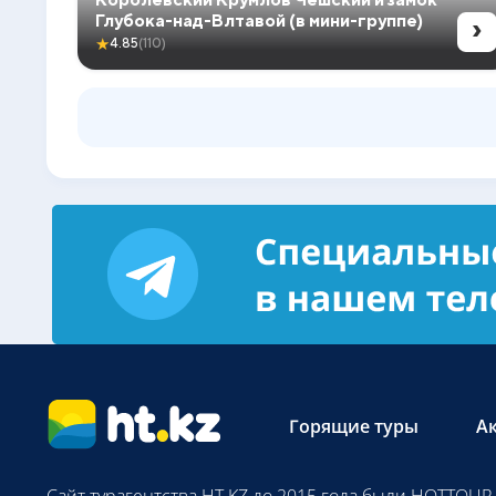
›
Глубока-над-Влтавой (в мини-группе)
★
4.85
(110)
Горящие туры
А