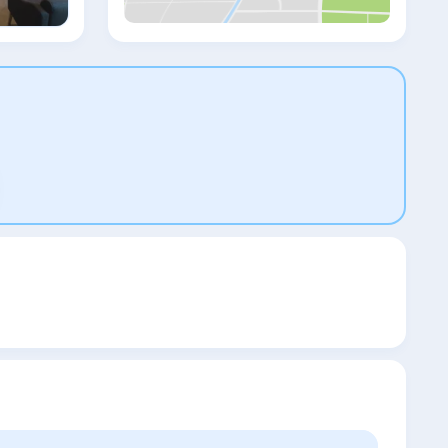
парковочных мест, в том числе есть
парковочное место для гостей с
ограниченными физическими
возможностями. Гараж находится под
постоянным видеонаблюдением. Здесь
достаточно места для больших
автомобилей. Остановка трамвая
находится на улице Плынарни, откуда за
20 минут можно доехать до Вацлавской
площади. Автобус останавливается
перед зданием отеля и доезжает до
станции метро A - зеленая линия
(остановка Želivského) за 5 минут.