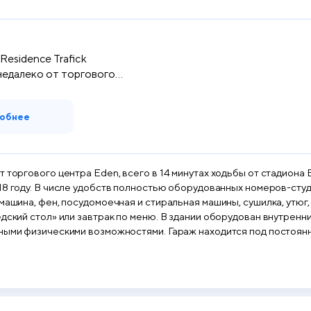
Residence Trafick
едалеко от торгового
..
обнее
 торгового центра Eden, всего в 14 минутах ходьбы от стадиона 
ионер, телевизор с
ен, посудомоечная и стиральная машины, сушилка, утюг, гладильная доска и
ован внутренний подземный гараж на 26 парковочных мест, в том
нными физическими возможностями. Гараж находится под постоя
становка Želivského) за 5 минут.