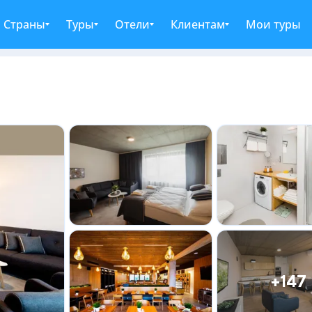
Страны
Туры
Отели
Клиентам
Мои туры
+147