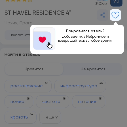
9.0
2462 отз.
ST HAVEL RESIDENCE 4*
Чехия, Прага
Понравился отель?
Показать отель на карте
Добавьте их в Избранное и
возвращайтесь в любое время!
Найти в отзывах
Нравится
Не нравится
62
46
расположение
инфраструктура
28
18
15
номер
чистота
питание
14
кровать
+ еще
9