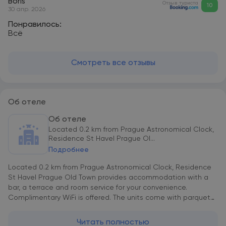
Boris
Отзыв туриста
10
30 апр. 2026
Понравилось:
Всё
Смотреть все отзывы
Об отеле
Об отеле
Located 0.2 km from Prague Astronomical Clock,
Residence St Havel Prague Ol...
Подробнее
Located 0.2 km from Prague Astronomical Clock, Residence
St Havel Prague Old Town provides accommodation with a
bar, a terrace and room service for your convenience.
Complimentary WiFi is offered. The units come with parquet
floors and feature a fully equipped kitchen with a dishwasher,
a dining area, a flat-screen TV with satellite channels, and a
Читать полностью