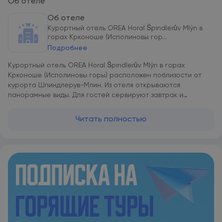
Об отеле
Об отеле
Курортный отель OREA Horal Špindlerův Mlýn в
горах Крконоше (Исполиновы гор...
Подробнее
Курортный отель OREA Horal Špindlerův Mlýn в горах
Крконоше (Исполиновы горы) расположен поблизости от
курорта Шпиндлерув-Млин. Из отеля открываются
панорамные виды. Для гостей сервируют завтрак и
работает спа-центр. На летней террасе отеля можно
любоваться потрясающими пейзажами. Рядом есть
Читать полностью
множество отличных мест для пеших и велосипедных
прогулок. Это настоящий рай для любителей природы.
После дня, проведенного в горах, гости могут отдохнуть в
одном из ресторанов или баров курортного отеля.