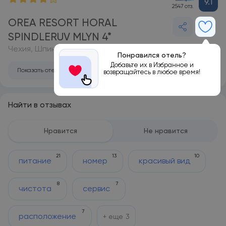
9.1
2547 отз.
OREA RESORT HORAL
SPINDLERUV MLYN 4*
Чехия, Шпиндлерув-Млын
Понравился отель?
Добавьте их в Избранное и
Показать отель на карте
возвращайтесь в любое время!
Найти в отзывах
Нравится
Не нравится
21
13
10
питание
номер
красивый вид
8
7
чистота
сервис
7
расположение
+ еще
3