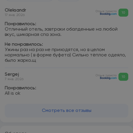
Oleksandr
Отзыв туриста
10
17 янв. 2026
Понравилось:
Отличный отель, завтраки обалденные на любой
вкус, шикарная спа зона.
Не понравилось:
Ужины раз на раз не приходятся, но в целом
нормально ( в форме буфета) Сильно тёплое одеяло,
было жарко.щ
Sergej
Отзыв туриста
10
7 янв. 2026
Понравилось:
All is ok
Смотреть все отзывы