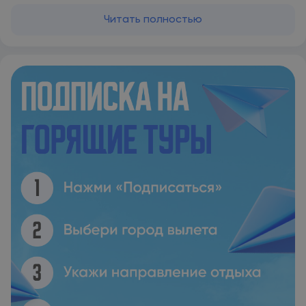
находится международный аэропорт Ла-Романа. Номера
курортного отеля Casa de Campo с собственным
Читать полностью
балконом или террасой обставлены дорогой мебелью из
красного дерева. В номерах предоставляется бесплатный
Wi-Fi. К услугам гостей телевизор с 42-дюймовым плоским
экраном, большой встроенный шкаф и собственная
гардеробная с туалетным столиком из черного мрамора.
На территории отеля работает несколько ресторанов. В
Beach Club by Le Cirque подают блюда из морепродуктов и
мясо на гриле, в ресторане La Cana Il Circo можно отведать
блюда интернациональной кухни, а в La Casita at the
Marina — вкуснейшие блюда испанской кухни. La Piazzetta
находится в Альтос-де-Чавон, а в Lago Grill сервируют
завтраки. В распоряжении гостей отеля Casa собственный
четырехместный гольф-кар для поездок по территории
курортного отеля. Любители активного отдыха смогут
поиграть в гольф на высококлассном поле для гольфа Teeth
of the Dog, заняться водными видами спорта и верховой
ездой. В курортном отеле работает спа-центр, а по
вечерам проводится развлекательная программа. Среди
удобств частный пляж, пристань для яхт, возможность
заниматься теннисом и поло, а также 3 поля для гольфа, на
которых проводятся чемпионаты. Над одним из полей