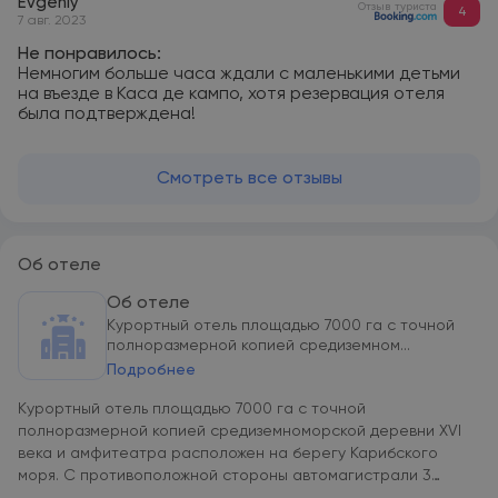
Evgeniy
Отзыв туриста
4
7 авг. 2023
Не понравилось:
Немногим больше часа ждали с маленькими детьми
на въезде в Каса де кампо, хотя резервация отеля
была подтверждена!
Смотреть все отзывы
Об отеле
Об отеле
Курортный отель площадью 7000 га с точной
полноразмерной копией средиземном...
Подробнее
Курортный отель площадью 7000 га с точной
полноразмерной копией средиземноморской деревни XVI
века и амфитеатра расположен на берегу Карибского
моря. С противоположной стороны автомагистрали 3