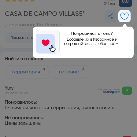
8.8
342 отз.
CASA DE CAMPO VILLAS5*
Доминикана, Ла-Романа
Понравился отель?
Показать отель на карте
Добавьте их в Избранное и
возвращайтесь в любое время!
Найти в отзывах
4
3
территория
питание
Yury
Отзыв туриста
9
26 мар. 2026
Понравилось:
Отличная частная территория, очень красиво
Не понравилось:
Цены завышены