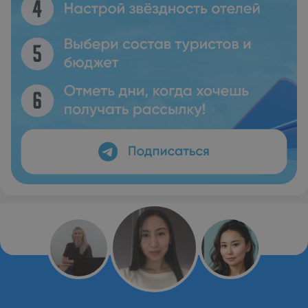
работал Пит Дай. Курортный отель Casa de Campo
расположен в 4 км от центра города Ла-Романа и в 1,6 км
от бейсбольного стадиона в городе Пуэрто-Ла-Романа.
Курортный отель Casa de Campo Restor and Villas
находится в 45 минутах езды от международного
аэропорта Пунта-Каны на шоссе Аутовиа Кораль.