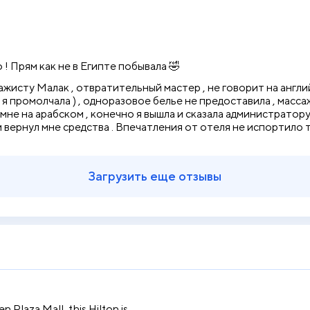
 ! Прям как не в Египте побывала 🤣
ажисту Малак , отвратительный мастер , не говорит на англ
 я промолчала ) , одноразовое белье не предоставила , масса
 мне на арабском , конечно я вышла и сказала администратору
 и вернул мне средства . Впечатления от отеля не испортило
Загрузить еще отзывы
n Plaza Mall, this Hilton is