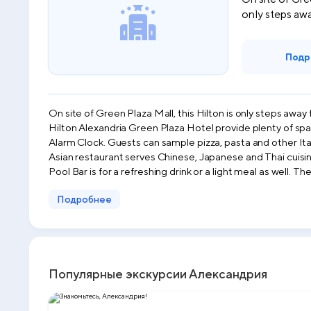
only steps awa
Подр
On site of Green Plaza Mall, this Hilton is only steps away from 370 sh
Hilton Alexandria Green Plaza Hotel provide plenty of spac
Alarm Clock. Guests can sample pizza, pasta and other Italian delicacies at the Roberto's Italian Restaurant or enjoy breakfast and dinner at the main hotel restaurant Alexander. Ginger
Asian restaurant serves Chinese, Japanese and Thai cuisin
Pool Bar is for a refreshing drink or a light meal as well. The property features an Executive Lounge, two business centers and 18 meeting rooms for 3,500 people. The Al-Zahraa
Ballroom is among the largest conference rooms in Alexandria. Entertainment options at Hilton Alexandria include a cinema. Sightseeing tours can be booked at H
Подробнее
reception. Borg El Arab Airport is 45 minutes away.
Популярные экскурсии Александрия