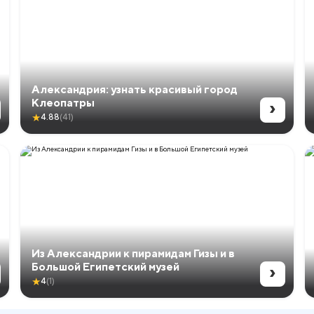
Александрия: узнать красивый город
›
Клеопатры
★
4.88
(41)
Из Александрии к пирамидам Гизы и в
›
Большой Египетский музей
★
4
(1)