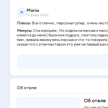
Mariia
M
15 февр. 2026
Плюсы:
Все отлично , персонал супер , очень чисто
Минусы:
Спа хорошее , Но ходила на массаж к масс
клиента до меня ( была моя подруга , поэтому ладно
мин , жевала жвачку весь массаж и что-то говорила
сказал что с этим мастером это уже не первый раз
Об отеле
Об отеле
On site of Gree