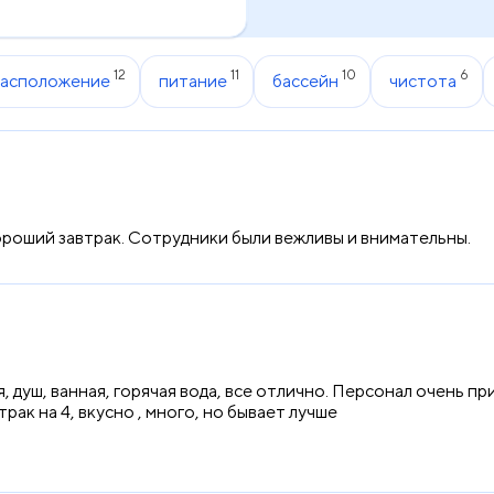
12
11
10
6
расположение
питание
бассейн
чистота
ороший завтрак. Сотрудники были вежливы и внимательны.
 душ, ванная, горячая вода, все отлично. Персонал очень пр
рак на 4, вкусно , много, но бывает лучше