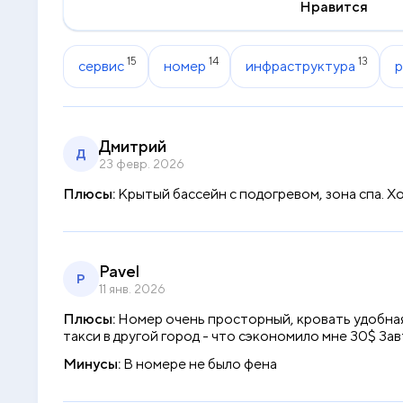
Нравится
15
14
13
сервис
номер
инфраструктура
Дмитрий
Д
23 февр. 2026
Плюсы:
Крытый бассейн с подогревом, зона спа. Х
Pavel
P
11 янв. 2026
Плюсы:
Номер очень просторный, кровать удобная,
такси в другой город - что сэкономило мне 30$ Завт
Минусы:
В номере не было фена