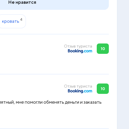
Не нравится
4
кровать
Отзыв туриста
10
Отзыв туриста
10
иятный, мне помогли обменять деньги и заказать