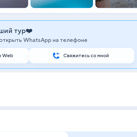
ший тур❤️
 открыть WhatsApp на телефоне
p Web
Свяжитесь со мной