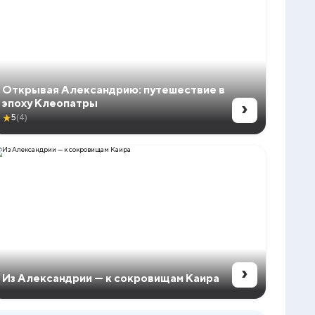
Открывая Александрию: путешествие в
›
эпоху Клеопатры
★
5
(4)
›
Из Александрии — к сокровищам Каира