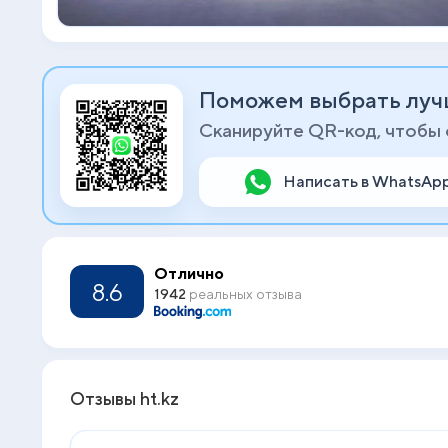
Поможем выбрать луч
Сканируйте QR-код, чтобы
Написать в WhatsAp
Отлично
8.6
1942
реальных отзыва
Отзывы ht.kz