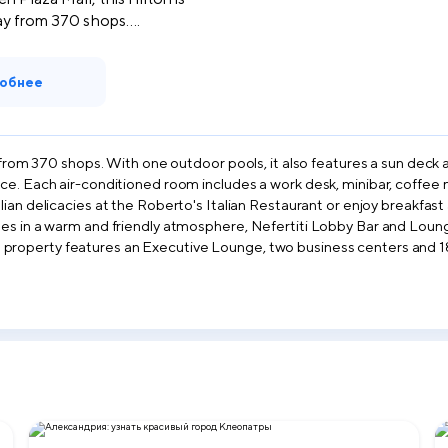
y from 370 shops....
обнее
ops. With one outdoor pools, it also features a sun deck and fitness centre. The Art 
e. Each air-conditioned room includes a work desk, minibar, coffee mak
es in a warm and friendly atmosphere, Nefertiti Lobby Bar and Loung
ilton’s 24-hour