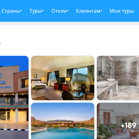
Страны
Туры
Отели
Клиентам
Мои туры
*
+189