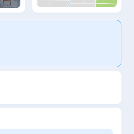
refreshing drink or a light meal as well. The
property features an Executive Lounge, two
business centers and 18 meeting rooms for
3,500 people. The Al-Zahraa Ballroom is
among the largest conference rooms in
Alexandria. Entertainment options at Hilton
Alexandria include a cinema. Sightseeing
tours can be booked at Hilton’s 24-hour
reception. Borg El Arab Airport is 45
minutes away.