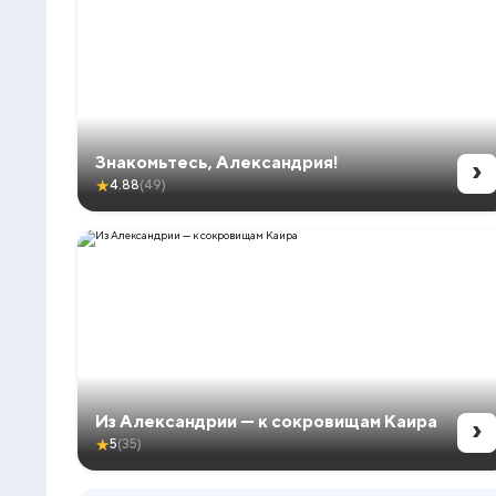
›
Знакомьтесь, Александрия!
★
4.88
(49)
›
Из Александрии — к сокровищам Каира
★
5
(35)