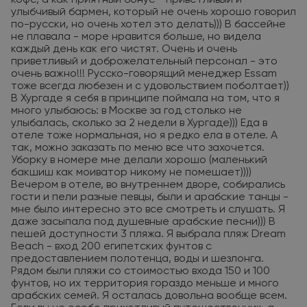
кофе, а как приятный бонус - приветливый и
улыбчивый бармен, который не очень хорошо говорил
по-русски, но очень хотел это делать))) В бассейне
не плавала - море нравится больше, но видела
каждый день как его чистят. Очень и очень
приветливый и доброжелательный персонал - это
очень важно!!! Русско-говорящий менеджер Essam
тоже всегда любезен и с удовольствием поболтает))
В Хургаде я себя в принципе поймала на том, что я
много улыбаюсь: в Москве за год столько не
улыбалась, сколько за 2 недели в Хургаде))) Еда в
отеле тоже нормальная, но я редко ела в отеле. А
так, можно заказать по меню все что захочется.
Уборку в номере мне делали хорошо (маленький
бакшиш как моиватор никому не помешает))))
Вечером в отеле, во внутреннем дворе, собирались
гости и пели разные певцы, были и арабские танцы -
мне было интересно это все смотреть и слушать. Я
даже засыпала под душевные арабские песни))) В
пешей доступности 3 пляжа. Я выбрала пляж Dream
Beach - вход 200 египетских фунтов с
предоставлением полотенца, воды и шезлонга.
Рядом были пляжи со стоимостью входа 150 и 100
фунтов, но их территория гораздо меньше и много
арабских семей. Я осталась довольна вообще всем.