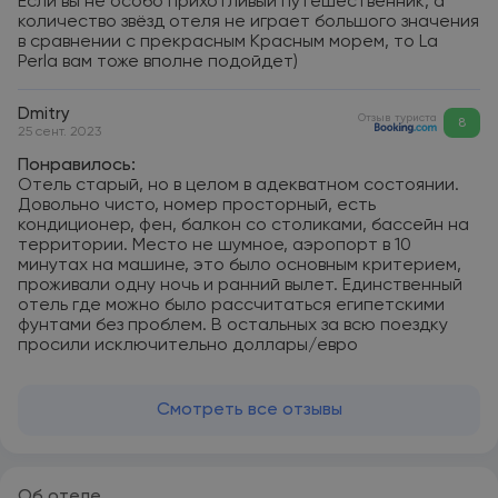
Если вы не особо прихотливый путешественник, а
количество звёзд отеля не играет большого значения
в сравнении с прекрасным Красным морем, то La
Perla вам тоже вполне подойдет)
Dmitry
Отзыв туриста
8
25 сент. 2023
Понравилось:
Отель старый, но в целом в адекватном состоянии.
Довольно чисто, номер просторный, есть
кондиционер, фен, балкон со столиками, бассейн на
территории. Место не шумное, аэропорт в 10
минутах на машине, это было основным критерием,
проживали одну ночь и ранний вылет. Единственный
отель где можно было рассчитаться египетскими
фунтами без проблем. В остальных за всю поездку
просили исключительно доллары/евро
Смотреть все отзывы
Об отеле