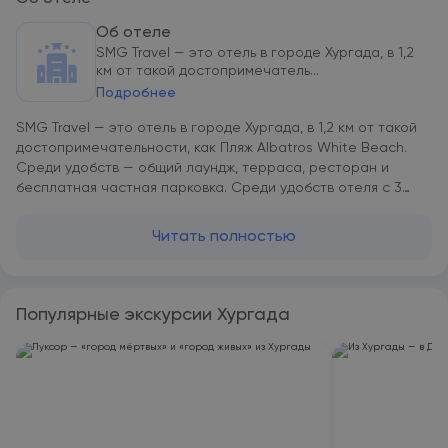
Об отеле
SMG Travel — это отель в городе Хургада, в 1,2
км от такой достопримечатель...
Подробнее
SMG Travel — это отель в городе Хургада, в 1,2 км от такой
достопримечательности, как Пляж Albatros White Beach.
Среди удобств — общий лаундж, терраса, ресторан и
бесплатная частная парковка. Среди удобств отеля с 3
звездами — бар, а также номера с кондиционером,
бесплатным Wi-Fi и собственной ванной комнатой. В
Читать полностью
распоряжении гостей доставка еды и напитков,
круглосуточная стойка регистрации и услуга обмена
валют. В некоторых номерах в SMG Travel из окон
открывается вид на горы, при этом в номерах имеется
Популярные экскурсии Хургада
чайник. Во всех номерах в SMG Travel имеется телевизор с
плоским экраном и бесплатные туалетно-косметические
принадлежности. По утрам гостям SMG Travel предлагается
вегетарианский завтрак. Гости могут воспользоваться
услугами парикмахерской и бизнес-зоны. SMG Travel
располагается на расстоянии 1,3 км и 2 км соответственно