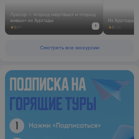
от таких достопримечательностей, как Пляж Олд-Вик и
Пляж Marina Sports Club. Международный аэропорт Хургада
находится в 2 км. Предоставляется платный трансфер от/
Луксор — «город мёртвых» и «город
до аэропорта.Расстояние, указанное в описании,
живых» из Хургады
Из Хургады —
рассчитано с помощью © OpenStreetMap
›
★
★
5
(87)
5
(176)
Смотреть все экскурсии