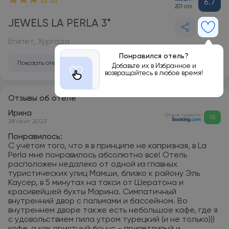
6.7
201 отз.
JEWELS LA PERLA 3*
Египет, Хургада
Понравился отель?
Показать отель на карте
Добавьте их в Избранное и
возвращайтесь в любое время!
Отзывы об отеле
Ирина
Отзыв туриста
10
28 сент. 2023
Понравилось:
С учётом того, что я в принципе не капризная, в La
Perla мне понравилось абсолютно все! Отель
расположен недалеко от одной из главных
туристических улиц Мамши, близко к району Эль
Каусер, в 5 минутах на такси от Шератона и
красивейшей бухты Марина. Симпатичный
внутренний двор с пальмами и бассейном. Во
внутреннем дворе также есть небольшое кафе, где я
с удовольствием пила утром турецкий (и не только)))