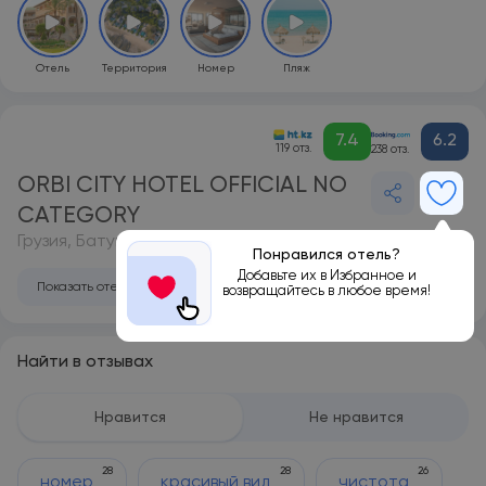
Отель
Территория
Номер
Пляж
7.4
6.2
119 отз.
238 отз.
ORBI CITY HOTEL OFFICIAL NO
CATEGORY
Грузия, Батуми
Понравился отель?
Добавьте их в Избранное и
Показать отель на карте
возвращайтесь в любое время!
Найти в отзывах
Нравится
Не нравится
28
28
26
номер
красивый вид
чистота