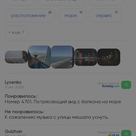
23
19
17
расположение
море
сервис
+ еще
7
+3
Lysenko
Отзыв туриста
10
11 окт. 2025
Понравилось:
Номер 4701. Потрясающий вид с балкона на море
Не понравилось:
К сожалению музыка с улицы мешала уснуть.
Gulzhan
Отзыв туриста
10