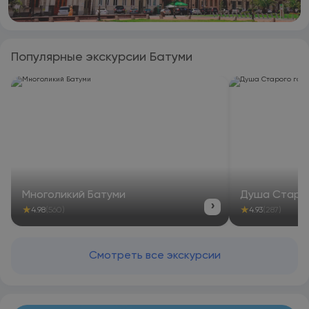
Популярные экскурсии Батуми
Многоликий Батуми
Душа Старо
›
★
★
4.98
(560)
4.93
(287)
Смотреть все экскурсии