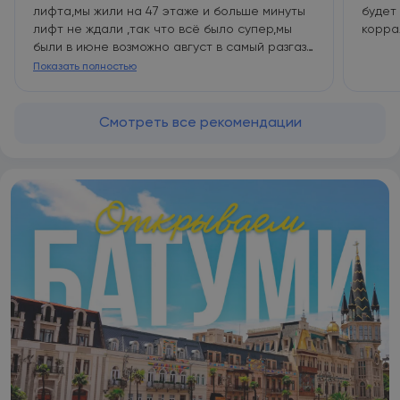
лифта,мы жили на 47 этаже и больше минуты
будет
лифт не ждали ,так что всё было супер,мы
корра
были в июне возможно август в самый разгаз
сезона и будет,но в июне можете смело
Показать полностью
заезжать
Смотреть все рекомендации