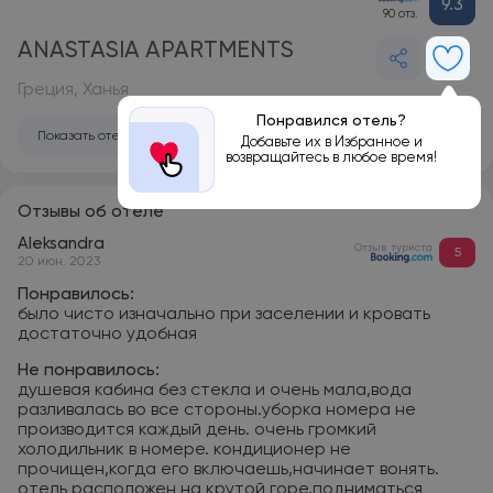
9.3
90 отз.
ANASTASIA APARTMENTS
Греция, Ханья
Понравился отель?
Показать отель на карте
Добавьте их в Избранное и
возвращайтесь в любое время!
Отзывы об отеле
Aleksandra
Отзыв туриста
5
20 июн. 2023
Понравилось:
было чисто изначально при заселении и кровать
достаточно удобная
Не понравилось:
душевая кабина без стекла и очень мала,вода
разливалась во все стороны.уборка номера не
производится каждый день. очень громкий
холодильник в номере. кондиционер не
прочищен,когда его включаешь,начинает вонять.
отель расположен на крутой горе,подниматься