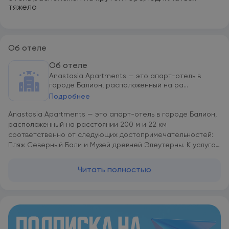
тяжело
Об отеле
Об отеле
Anastasia Apartments — это апарт-отель в
городе Балион, расположенный на ра...
Подробнее
Anastasia Apartments — это апарт-отель в городе Балион,
расположенный на расстоянии 200 м и 22 км
соответственно от следующих достопримечательностей:
Пляж Северный Бали и Музей древней Элеутерны. К услугам
гостей сад с террасой, а также бесплатный Wi-Fi и
кондиционер. К услугам гостей хорошо оборудованная
Читать полностью
собственная ванная комната с душем и феном. Anastasia
Apartments располагается на расстоянии 31 км и 49 км
соответственно от таких достопримечательностей, как
Археологический музей Ретимно и Венецианские стены.
Международный аэропорт Ираклион «Никос Казандзакис»
находится в 52 км.