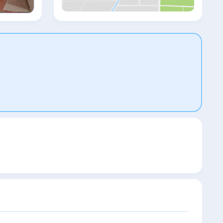
находятся такие популярные
достопримечательности, как Пляж Кум-
Капи, Церковь Святых Бессребренников
и Венецианская гавань Ханьи. Аэропорт
Суда находится в 13 км. Предоставляется
платный трансфер от/до аэропорта.