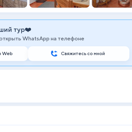
ший тур❤️
 открыть WhatsApp на телефоне
p Web
Свяжитесь со мной