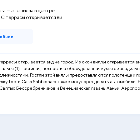
ra — это вилла в центре
 С террасы открывается ви...
обнее
 террасы открывается вид на город. Из окон виллы открывается в
льня (1), гостиная, полностью оборудованная кухня с холодильни
остям этой виллы предоставляются полотенца и постельное белье. У желающих 
ra также могут арендовать автомобиль. Рядом с Casa Sabbionara находятся такие популярные
Святых Бессребренников и Венецианская гавань Ханьи. Аэропорт