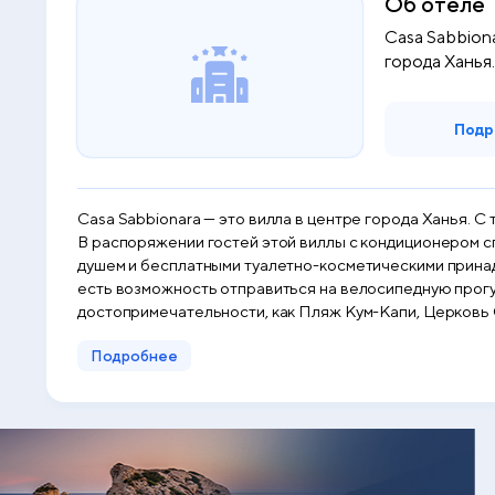
Об отеле
Casa Sabbiona
города Ханья.
Подр
Casa Sabbionara — это вилла в центре города Ханья. С
В распоряжении гостей этой виллы с кондиционером спа
душем и бесплатными туалетно-косметическими принадлежностями. Г
есть возможность отправиться на велосипедную прогулку. Гости Casa Sabbiona
достопримечательности, как Пляж Кум-Капи, Церковь 
трансфер от/до аэропорта.
Подробнее