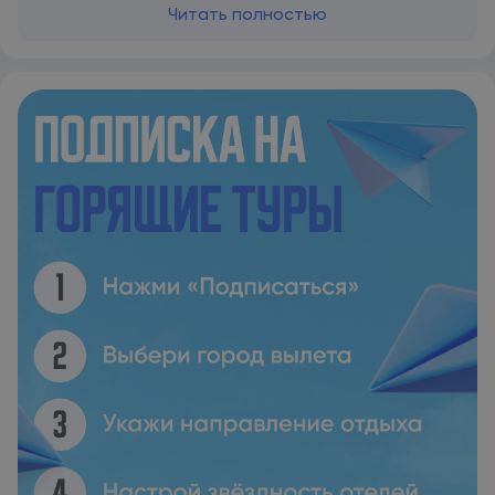
звукоизолированные номера были полостью
Читать полностью
отремонтированы. В каждом номере установлен
кондиционер, ЖК-телевизор со спутниковыми каналами и
холодильник. Гости могут отдохнуть у открытого бассейна,
вокруг которого расставлены шезлонги, и заказать
освежающие коктейли в баре отеля. В радиусе 200 метров
от отеля расположено несколько ресторанов. Ираклион
славится памятниками османской, византийской и
венецианской архитектуры, а также ресторанами критской
кухни и сувенирными магазинами. Сотрудники
круглосуточной стойки регистрации организуют для гостей
прокат автомобилей. При отеле обустроена бесплатная
частная парковка. Международный аэропорт Ираклион
«Никос Казандзакис» находится всего в 1,5 км.