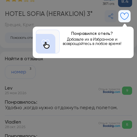
8.4
3871 отз.
HOTEL SOFIA (HERAKLION) 3*
Греция, Крит
Понравился отель?
Показать отель на карте
Добавьте их в Избранное и
возвращайтесь в любое время!
Найти в отзывах
3
номер
Lev
Отзыв туриста
9
25 мая 2026
Понравилось:
Удобно ,когда нужно отдохнуть перед полетом.
Vladlen
Отзыв туриста
8
28 окт. 2025
Понравилось: