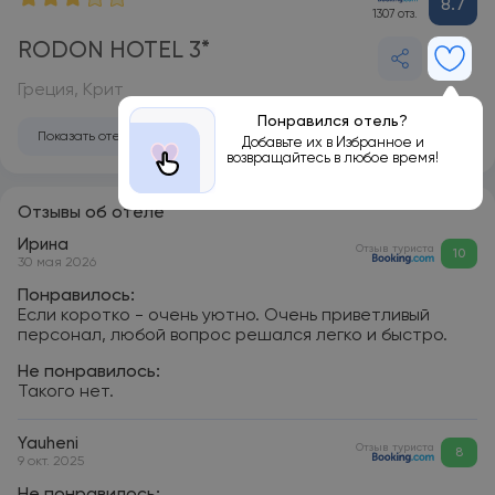
8.7
1307 отз.
RODON HOTEL 3*
Греция, Крит
Понравился отель?
Показать отель на карте
Добавьте их в Избранное и
возвращайтесь в любое время!
Отзывы об отеле
Ирина
Отзыв туриста
10
30 мая 2026
Понравилось:
Если коротко - очень уютно. Очень приветливый
персонал, любой вопрос решался легко и быстро.
Не понравилось:
Такого нет.
Yauheni
Отзыв туриста
8
9 окт. 2025