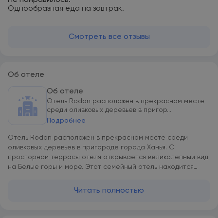
Не понравилось:
Однообразная еда на завтрак.
Смотреть все отзывы
Об отеле
Об отеле
Отель Rodon расположен в прекрасном месте
среди оливковых деревьев в пригор...
Подробнее
Отель Rodon расположен в прекрасном месте среди
оливковых деревьев в пригороде города Ханья. С
просторной террасы отеля открывается великолепный вид
на Белые горы и море. Этот семейный отель находится
всего в 2,5 км от центра Ханьи. Гостям предлагается
проживание в тихом месте вдали от многочисленных
Читать полностью
туристов, но в то же время недалеко от
достопримечательностей. Замечательный сад отеля Rodon
прекрасно спроектирован, чтобы у гостей было