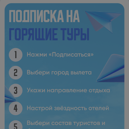
достаточно места для отдыха. Длинный открытый бассейн,
в котором можно замечательно освежиться, растянулся
перед зданием отеля. Солнечная терраса, где гости имеют
возможность расслабиться с любимым напитком и
полюбоваться видами города Ханья и моря, расположена
на крыше отеля Rodon. Во время пребывания в отеле
предлагаются бесплатный завтрак и бесплатная частная
парковка. В нейтрально оформленных номерах с балконом
с видом на территорию отеля можно прекрасно отдохнуть.
Отель Rodon удобно расположен всего в 7 км от залива
Суда и в 12 км от аэропорта. Местный автобус с
регулярными рейсами в Ханью останавливается рядом с
отелем.