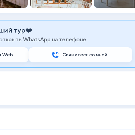
ший тур❤️
 открыть WhatsApp на телефоне
p Web
Свяжитесь со мной