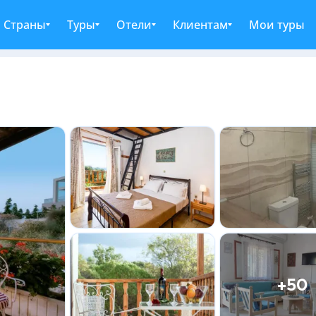
Страны
Туры
Отели
Клиентам
Мои туры
+50