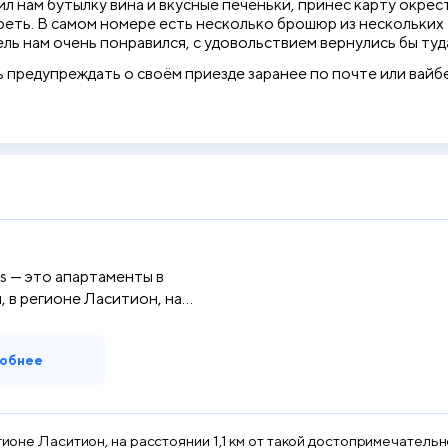
л нам бутылку вина и вкусные печеньки, принес карту окре
реть. В самом номере есть несколько брошюр из нескольких 
ль нам очень понравился, с удовольствием вернулись бы туда
 предупреждать о своём приезде заранее по почте или вайбе
as — это апартаменты в
, в регионе Ласитион, на
обнее
егионе Ласитион, на расстоянии 1,1 км от такой достопримечател