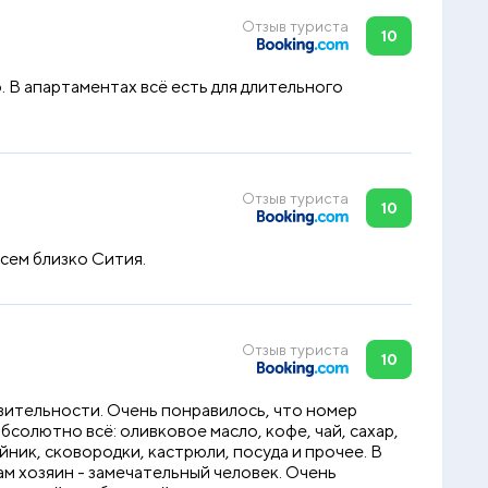
Отзыв туриста
10
о. В апартаментах всё есть для длительного
Отзыв туриста
10
сем близко Сития.
Отзыв туриста
10
вительности. Очень понравилось, что номер
солютно всё: оливковое масло, кофе, чай, сахар,
йник, сковородки, кастрюли, посуда и прочее. В
ам хозяин - замечательный человек. Очень