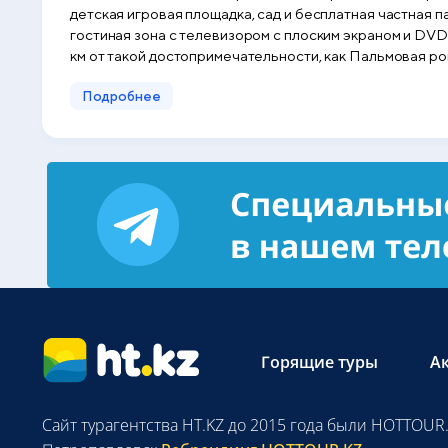
детская игровая площадка, сад и бесплатная частная 
гостиная зона с телевизором с плоским экраном и DVD
км от такой достопримечательности, как Пальмовая ро
Подробнее
Горящие туры
А
Сайт турагентства HT.KZ до 2015 года были HOTTOUR.