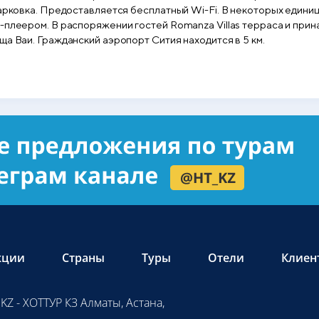
парковка. Предоставляется бесплатный Wi-Fi. В некоторых един
-плеером. В распоряжении гостей Romanza Villas терраса и прина
ща Ваи. Гражданский аэропорт Сития находится в 5 км.
кции
Страны
Туры
Отели
Клиен
KZ - ХОТТУР КЗ Алматы, Астана,