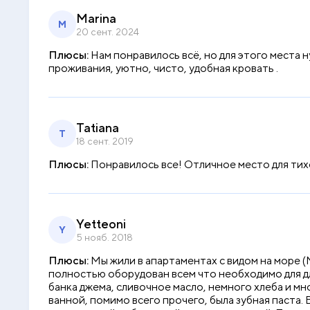
Marina
M
20 сент. 2024
Плюсы:
Нам понравилось всё, но для этого места н
проживания, уютно, чисто, удобная кровать .
Tatiana
T
18 сент. 2019
Плюсы:
Понравилось все! Отличное место для тих
Yetteoni
Y
5 нояб. 2018
Плюсы:
Мы жили в апартаментах с видом на море 
полностью оборудован всем что необходимо для дл
банка джема, сливочное масло, немного хлеба и мно
ванной, помимо всего прочего, была зубная паста.