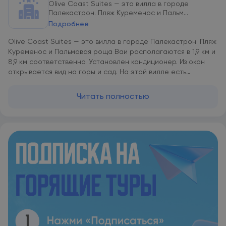
Olive Coast Suites — это вилла в городе
Палекастрон. Пляж Куременос и Пальм...
Подробнее
Olive Coast Suites — это вилла в городе Палекастрон. Пляж
Куременос и Пальмовая роща Ваи располагаются в 1,9 км и
8,9 км соответственно. Установлен кондиционер. Из окон
открывается вид на горы и сад. На этой вилле есть
телевизор с плоским экраном, спальня (1), обеденная зона,
полностью оборудованная кухня и ванная комната (1).
Читать полностью
Гостям предоставляются постельное белье и полотенца. С
террасы открывается вид на море. На территории есть сад
с принадлежностями для барбекю. Гости могут прогуляться
и отправиться на велосипедную прогулку в округе.
Гражданский аэропорт Сития находится в 20 км.