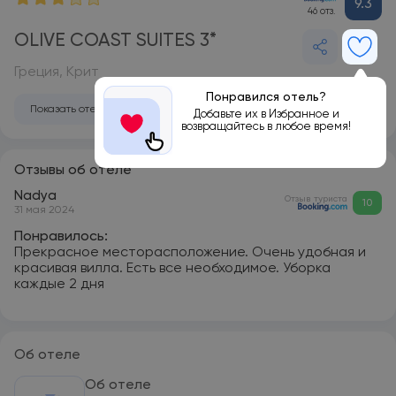
9.3
46 отз.
OLIVE COAST SUITES 3*
Греция, Крит
Понравился отель?
Показать отель на карте
Добавьте их в Избранное и
возвращайтесь в любое время!
Отзывы об отеле
Nadya
Отзыв туриста
10
31 мая 2024
Понравилось:
Прекрасное месторасположение. Очень удобная и
красивая вилла. Есть все необходимое. Уборка
каждые 2 дня
Об отеле
Об отеле