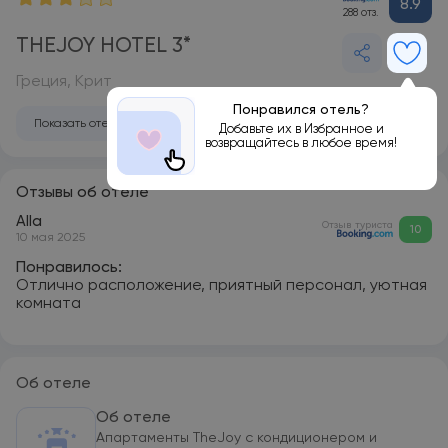
8.9
288 отз.
THEJOY HOTEL 3*
Греция, Крит
Понравился отель?
Показать отель на карте
Добавьте их в Избранное и
возвращайтесь в любое время!
Отзывы об отеле
Alla
Отзыв туриста
10
10 мая 2025
Понравилось:
Отлично расположение, приятный персонал, уютная
комната
Об отеле
Об отеле
Апартаменты TheJoy с кондиционером и