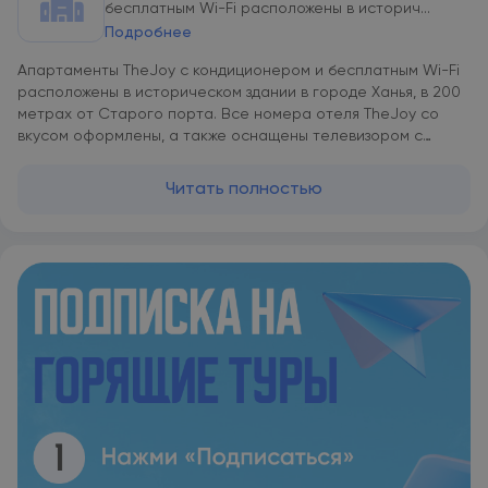
бесплатным Wi-Fi расположены в историч...
Подробнее
Апартаменты TheJoy с кондиционером и бесплатным Wi-Fi
расположены в историческом здании в городе Ханья, в 200
метрах от Старого порта. Все номера отеля TheJoy со
вкусом оформлены, а также оснащены телевизором с
плоским экраном и ортопедическими матрасами.
Собственная ванная комната с душем укомплектована
Читать полностью
феном и бесплатными туалетно-косметическими
принадлежностями. Из окон открывается вид на город.
Вещи можно бесплатно оставить в камере хранения
багажа. За дополнительную плату для гостей организуется
трансфер от/до аэропорта. Автобусный вокзал находится
в 150 метрах. Исторический музей Ханьи расположен в 200
метрах от отеля TheJoy, а муниципальный рынок Ханьи — в
100 метрах. Расстояние до международного аэропорта
Ханьи, ближайшего к апартаментам, составляет 11 км.