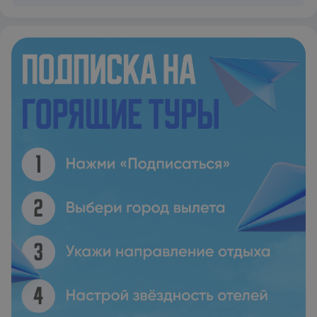
и кофемашиной, а также несколько ванных комнат (2) с
душем и гидромассажной ванной. Гостям этой виллы
предоставляются полотенца и постельное белье. Гости
Villa Muse могут посетить гидромассажную ванну. Villa Muse
располагается на расстоянии 1,6 км и 5,3 км
соответственно от таких достопримечательностей, как
Пляж Хавания и Озеро Вулисмени. Международный
аэропорт Ираклион «Никос Казандзакис» находится в 59 км.