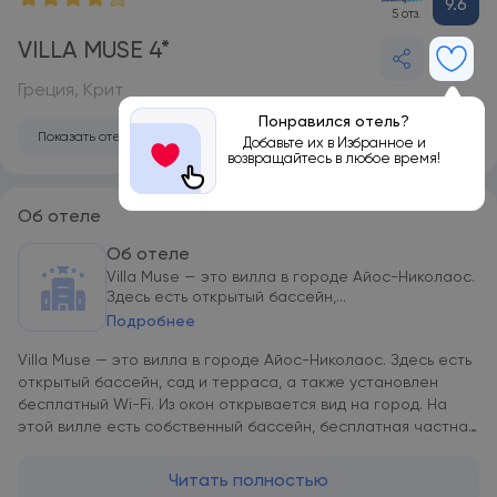
9.6
5 отз.
VILLA MUSE 4*
Греция, Крит
Понравился отель?
Показать отель на карте
Добавьте их в Избранное и
возвращайтесь в любое время!
Об отеле
Об отеле
Villa Muse — это вилла в городе Айос-Николаос.
Здесь есть открытый бассейн,...
Подробнее
Villa Muse — это вилла в городе Айос-Николаос. Здесь есть
открытый бассейн, сад и терраса, а также установлен
бесплатный Wi-Fi. Из окон открывается вид на город. На
этой вилле есть собственный бассейн, бесплатная частная
парковка и принадлежности для барбекю. В распоряжении
гостей этой виллы с кондиционером несколько спален (3),
Читать полностью
гостиная, полностью оборудованная кухня с холодильником