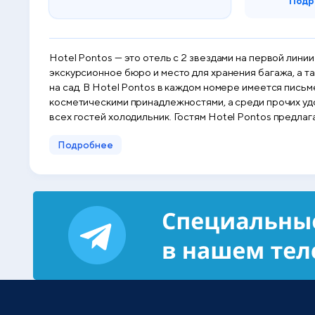
Подр
Hotel Pontos — это отель c 2 звездами на первой лини
экскурсионное бюро и место для хранения багажа, а та
на сад. В Hotel Pontos в каждом номере имеется письменный стол. В номерах в Hotel Pontos есть собственная ванная комната с душем и бесплатными туалетно-
косметическими принадлежностями, а среди прочих уд
всех гостей холодильник. Гостям Hotel Pontos предлагается континентальный завтрак. Hotel Pontos располагается на расстоянии 100 м от такой достопримечательности, как
Пляж Сарти. Аэропорт Салоники находится в 131 км. П
Подробнее