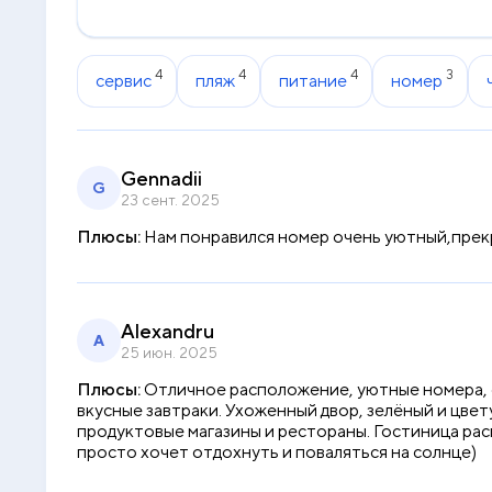
4
4
4
3
сервис
пляж
питание
номер
Gennadii
G
23 сент. 2025
Плюсы:
Нам понравился номер очень уютный,прекр
Alexandru
A
25 июн. 2025
Плюсы:
Отличное расположение, уютные номера, оч
вкусные завтраки. Ухоженный двор, зелёный и цв
продуктовые магазины и рестораны. Гостиница расп
просто хочет отдохнуть и поваляться на солнце)