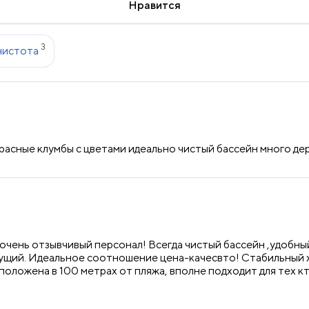
Нравится
3
чистота
асные клумбы с цветами идеально чистый бассейн много де
ень отзывчивый персонал! Всегда чистый бассейн ,удобный к
етущий. Идеальное соотношение цена-качесвто! Стабильный
оложена в 100 метрах от пляжа, вполне подходит для тех кт