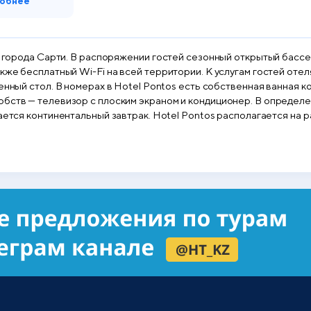
обнее
и города Сарти. В распоряжении гостей сезонный открытый бассей
кже бесплатный Wi-Fi на всей территории. К услугам гостей отел
обств — телевизор с плоским экраном и кондиционер. В определ
редоставляется платный трансфер от/до аэропорта.