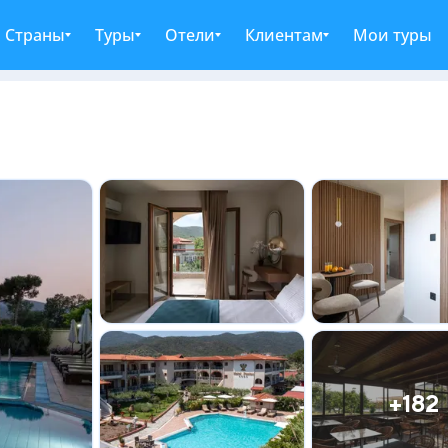
Страны
Туры
Отели
Клиентам
Мои туры
+182