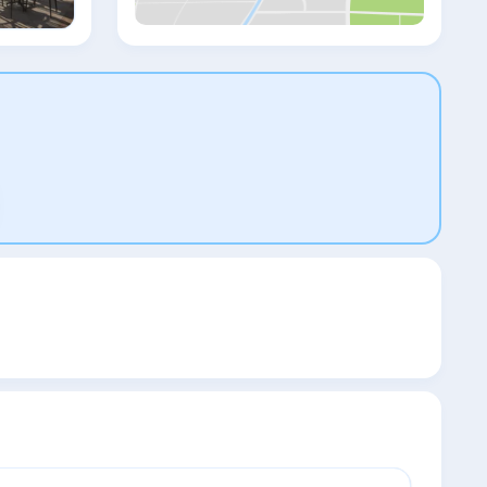
имеется гостиная зона. В распоряжении
всех гостей холодильник. Гостям Hotel
Pontos предлагается континентальный
завтрак. Hotel Pontos располагается на
расстоянии 100 м от такой
достопримечательности, как Пляж
Сарти. Аэропорт Салоники находится в
131 км. Предоставляется платный
трансфер от/до аэропорта.