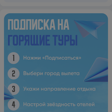
бесплатный Wi-Fi. На этой вилле имеется телевизор со
спутниковыми каналами, несколько спален (2), обеденная
зона, полностью оборудованная кухня и несколько ванных
комнат (2). Гостям предоставляются постельное белье и
полотенца. С террасы открывается вид на море. Гости Villa
Magda могут поплавать в открытом бассейне или заняться
велосипедными прогулками в окрестностях. Villa Magda
располагается в 22 км и 22 км соответственно от таких
достопримечательностей, как Новая крепость и
Ионический университет. Международный аэропорт Корфу
находится в 22 км.