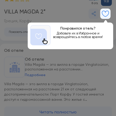
9.8
8 отз.
VILLA MAGDA 2*
Греция, Корфу
Понравился отель?
Показать отель на карте
Добавьте их в Избранное и
возвращайтесь в любое время!
Об отеле
Об отеле
Villa Magda — это вилла в городе Vinglatoúrion,
расположенная на расстоянии...
Подробнее
Villa Magda — это вилла в городе Vinglatoúrion,
расположенная на расстоянии 21 км от следующей
достопримечательности: Порт Корфу. У гостей имеется
доступ к гидромассажной ванне. Это жилье с
кондиционером находится в 2,3 км от такой
достопримечательности, как Пляж Глифа. Также среди
Читать полностью
удобств есть частная парковка на территории и