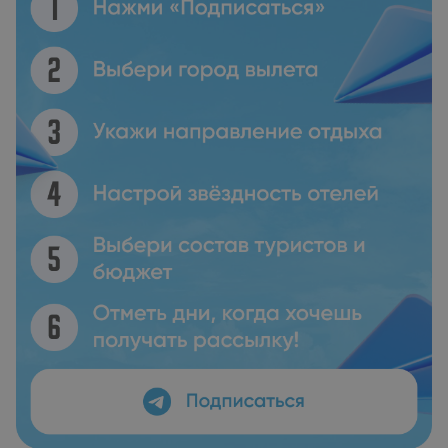
прогулками. Рядом с Allegory Boutique Hotel находятся
такие популярные достопримечательности, как Дворец
великих магистров, Улица Рыцарей и Храм Аполлона.
Международный аэропорт Родоса находится в 13 км.