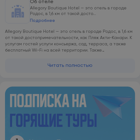
Об отеле
Allegory Boutique Hotel — это отель в городе
Родос, в 1,6 км от такой досто...
Подробнее
Allegory Boutique Hotel — это отель в городе Родос, в 1,6 км
от такой достопримечательности, как Пляж Акти-Канари. К
услугам гостей услуги консьержа, сад, терраса, а также
бесплатный Wi-Fi на всей территории. Также
предоставляются гипоаллергенные номера. В
распоряжении гостей отеля с 4 звездами — доставка еды и
Читать полностью
напитков и экскурсионное бюро. Часовая башня — в 300 м,
а центр — в 200 м. В номерах в Allegory Boutique Hotel есть
кондиционер, телевизор с плоским экраном со
спутниковыми каналами, iPad, CD-плеер, а также
кофемашина и бесплатные туалетно-косметические
принадлежности. В собственной ванной комнате есть
тапочки. Во всех номерах есть собственная ванная
комната и фен, а также предоставляется постельное белье.
Для гостей сервируется завтрак по меню, континентальный
завтрак и американский завтрак. К услугам гостей отеля
прокат велосипедов и аренда автомобилей. В
окрестностях популярно заниматься велосипедными