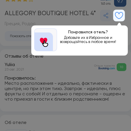
9.7
163 отз.
ALLEGORY BOUTIQUE HOTEL 4*
Греция, Родос
Понравился отель?
Показать отель на карте
Добавьте их в Избранное и
возвращайтесь в любое время!
Отзывы об отеле
Yuliia
Отзыв туриста
10
23 авг. 2021
Понравилось:
Место расположения - идеально, фактически в
центре, но при этом тихо. Завтрак - идеален, плюс
фрукты с собой! И отдельно о персонале - ощерен е
что приехал в гости к близким родственникам!
Об отеле