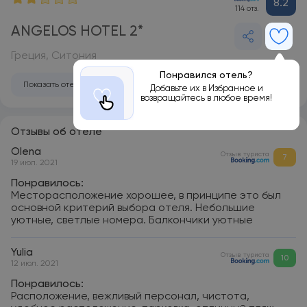
8.2
114 отз.
ANGELOS HOTEL 2*
Греция, Ситония
Понравился отель?
Показать отель на карте
Добавьте их в Избранное и
возвращайтесь в любое время!
Отзывы об отеле
Olena
Отзыв туриста
7
19 июл. 2021
Понравилось:
Месторасположение хорошее, в принципе это был
основной критерий выбора отеля. Небольшие
уютные, светлые номера. Балкончики уютные
Yulia
Отзыв туриста
10
12 июл. 2021
Понравилось:
Расположение, вежливый персонал, чистота,