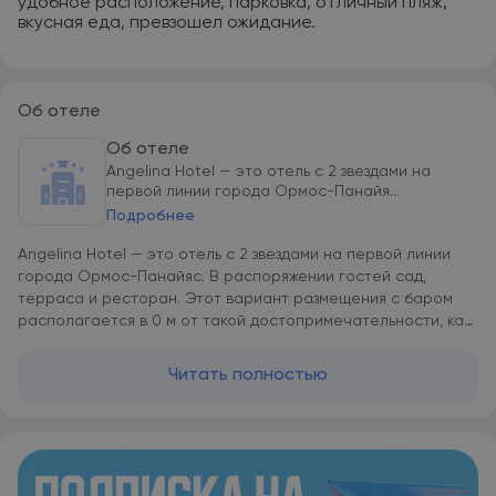
удобное расположение, парковка, отличный пляж,
вкусная еда, превзошел ожидание.
Об отеле
Об отеле
Angelina Hotel — это отель c 2 звездами на
первой линии города Ормос-Панайя...
Подробнее
Angelina Hotel — это отель c 2 звездами на первой линии
города Ормос-Панайяс. В распоряжении гостей сад,
терраса и ресторан. Этот вариант размещения с баром
располагается в 0 м от такой достопримечательности, как
Пляж Ормос-Панагиас. Среди удобств отеля — бесплатный
Wi-Fi и платный трансфер от/до аэропорта. В Angelina
Читать полностью
Hotel во всех номерах есть платяной шкаф. В номерах есть
кондиционер и телевизор с плоским экраном. Из окон
некоторых номеров в Angelina Hotel открывается вид на
город. Гостям Angelina Hotel предоставляются постельное
белье и полотенца. Гостям Angelina Hotel предоставляется