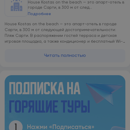
House Kostas on the beach — это апарт-отель в
городе Сарти, в 300 м от след...
Подробнее
House Kostas on the beach — это апарт-отель в городе
Сарти, в 300 м от следующей достопримечательности:
Пляж Сарти. В распоряжении гостей терраса и детская
игровая площадка, а также кондиционер и бесплатный Wi-
Fi. В каждой единице размещения пол выложен кафелем. В
числе удобств — полностью оборудованная мини-кухня с
Читать полностью
холодильником и собственная ванная комната с душем и
феном. Гости могут посмотреть телевизор с плоским
экраном со спутниковыми каналами. Также есть плита,
кофемашина и чайник. Аэропорт Салоники находится в 130
км. Предоставляется платный трансфер от/до аэропорта.