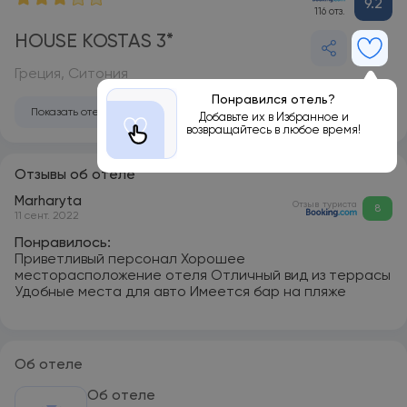
9.2
116 отз.
HOUSE KOSTAS 3*
Греция, Ситония
Понравился отель?
Показать отель на карте
Добавьте их в Избранное и
возвращайтесь в любое время!
Отзывы об отеле
Marharyta
Отзыв туриста
8
11 сент. 2022
Понравилось:
Приветливый персонал Хорошее
месторасположение отеля Отличный вид из террасы
Удобные места для авто Имеется бар на пляже
Об отеле
Об отеле