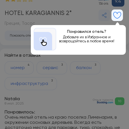
9.4
136 отз.
HOTEL KARAGIANNIS 2*
Греция, Тасос
Понравился отель?
Показать отель на карте
Добавьте их в Избранное и
возвращайтесь в любое время!
Найти в отзывах
4
3
3
номер
сервис
балкон
3
инфраструктура
Natalia
Отзыв туриста
10
8 июл. 2025
Понравилось:
Очень милый отель на краю поселка Лименария, в
окружении сосновых деревьев. Всегда есть
достаточно места для парковки, тихо, спокойно, не