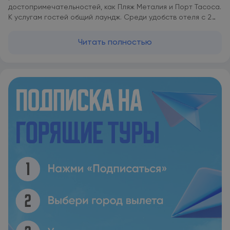
достопримечательностей, как Пляж Металия и Порт Тасоса.
К услугам гостей общий лаундж. Среди удобств отеля c 2
звездами — сад, а также номера с кондиционером,
бесплатным Wi-Fi и собственной ванной комнатой. Этот
Читать полностью
вариант размещения с номерами для некурящих находится
в 10 км от следующей достопримечательности: Церковь
Святой Марии. В Hotel Karagiannis в номерах есть
телевизор с плоским экраном, платяной шкаф и
собственная ванная комната, а также предоставляются
постельное белье и полотенца. В некоторых единицах
размещения в Hotel Karagiannis из окон открывается вид на
город, при этом в каждом номере есть чайник. В
распоряжении всех гостей холодильник. Hotel Karagiannis
располагается в 10 км и 17 км соответственно от таких
достопримечательностей, как Монастырь Успения и
Монастырь Архангела Михаила. Международный аэропорт
Кавала находится в 62 км.