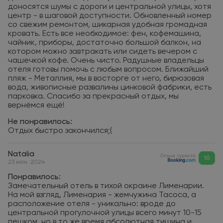
доносятся шумы с дороги и центральной улицы, хотя
центр - в шаговой доступности. Обновленный номер
со свежим ремонтом, шикарная удобная громадная
кровать. Есть все необходимое: фен, кофемашина,
чайник, приборы, достаточно большой балкон, на
котором можно завтракать или сидеть вечером с
чашечкой кофе. Очень чисто. Радушные владельцы
отеля готовы помочь с любым вопросом. Ближайший
пляж - Металлия, мы в восторге от него, бирюзовая
вода, живописные развалины цинковой фабрики, есть
парковка. Спасибо за прекрасный отдых, мы
вернёмся ещё!
Не понравилось:
Отдых быстро закончился;(
Natalia
Отзыв туриста
10
23 июн. 2024
Понравилось:
Замечательный отель в тихой окраине Лименарии.
На мой взгляд, Лименария - жемчужина Тасоса, а
расположение отеля - уникально: вроде до
центральной прогулочной улицы всего минут 10-15
пешком, но в то же время абсолютная тишина и