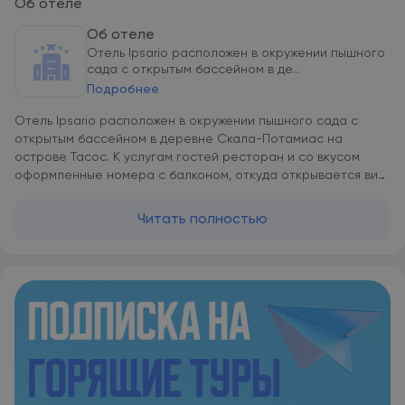
Об отеле
Об отеле
Отель Ipsario расположен в окружении пышного
сада с открытым бассейном в де...
Подробнее
Отель Ipsario расположен в окружении пышного сада с
открытым бассейном в деревне Скала-Потамиас на
острове Тасос. К услугам гостей ресторан и со вкусом
оформленные номера с балконом, откуда открывается вид
на Эгейское море. На всей территории предоставляется
бесплатный WiFi. Все номера комплекса Ipsario Garden
Читать полностью
оснащены кроватями фирмы Coco-Mat, кондиционером,
гостиным уголком, телевизором со спутниковыми каналами
и сейфом. В собственной ванной комнате предоставляется
фен, а также халат/гель для душа/бокала для волос. Во
всех номерах бесплатно предоставляется чайник с чаем и
кофе. Каждое утро для гостей сервируется завтрак
«шведский стол». В ресторане на территории комплекса
можно пообедать или поужинать. В снэк-баре можно
заказать легкие закуски и напитки. Также производится
обслуживание номеров с 12.00- 19.00. Центр деревни Скала