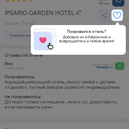
9.2
107 отз.
IPSARIO GARDEN HOTEL 4*
Греция, Тасос
Понравился отель?
Показать отель на карте
Добавьте их в Избранное и
возвращайтесь в любое время!
Отзывы об отеле
Яна
Отзыв туриста
9
9 июл. 2023
Понравилось:
Хороший,небольшой отель, много семей с детьми
отдыхают, сытный завтрак разносят индивидуально
Не понравилось:
До моря только на машине , много ос, дороговато,
если заказывать ужин.