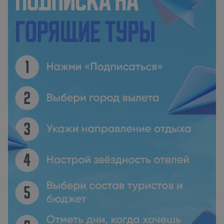
возможность прогуляться, порыбачить или отправиться на
велосипедную прогулку. Katoikia me ta Pitharia
располагается на расстоянии 23 км и 22 км
соответственно от таких достопримечательностей, как
Порт Тасоса и Agios Athanasios. Международный аэропорт
Кавала находится в 46 км.