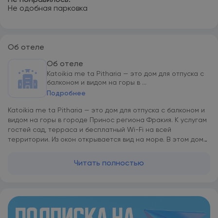
Не понравилось:
Не одобная парковка
Об отеле
Об отеле
Katoikia me ta Pitharia — это дом для отпуска с
балконом и видом на горы в ...
Подробнее
Katoikia me ta Pitharia — это дом для отпуска с балконом и
видом на горы в городе Принос региона Фракия. К услугам
гостей сад, терраса и бесплатный Wi-Fi на всей
территории. Из окон открывается вид на море. В этом доме
для отпуска есть кухня с холодильником, посудомоечной
машиной и духовкой, гостиная с обеденной зоной и
Читать полностью
гостиной зоной, несколько спален (3), а также несколько
ванных комнат (2) с душем и ванной. К тому же гости могут
воспользоваться DVD-плеером. Гостям этого дома для
отпуска предоставляются полотенца и постельное белье. К
услугам гостей Katoikia me ta Pitharia — принадлежности
для барбекю. У желающих осмотреть окрестности есть