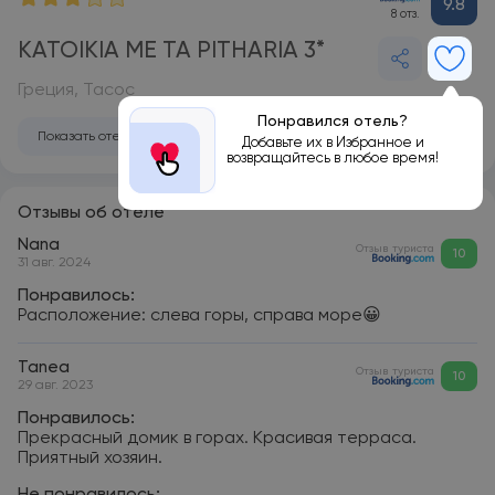
9.8
8 отз.
KATOIKIA ME TA PITHARIA 3*
Греция, Тасос
Понравился отель?
Показать отель на карте
Добавьте их в Избранное и
возвращайтесь в любое время!
Отзывы об отеле
Nana
Отзыв туриста
10
31 авг. 2024
Понравилось:
Расположение: слева горы, справа море😀
Tanea
Отзыв туриста
10
29 авг. 2023
Понравилось:
Прекрасный домик в горах. Красивая терраса.
Приятный хозяин.