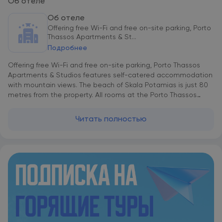
Об отеле
Об отеле
Offering free Wi-Fi and free on-site parking, Porto
Thassos Apartments & St...
Подробнее
Offering free Wi-Fi and free on-site parking, Porto Thassos
Apartments & Studios features self-catered accommodation
with mountain views. The beach of Skala Potamias is just 80
metres from the property. All rooms at the Porto Thassos
Apartments & Studios feature air conditioning and include a
kitchenette with fridge. The bathrooms come with a hairdryer.
Читать полностью
A playground area and BBQ facilities are featured in the
garden. The resort of Skala Potamias is a 5-minute walk, and
offers a variety of tourist shops and restaurants.Free WiFi is
offered.