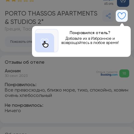
9.9
65 отз.
PORTO THASSOS APARTMENTS
& STUDIOS 2*
Греция, Тасос
Понравился отель?
Добавьте их в Избранное и
Показать отель на карте
возвращайтесь в любое время!
Отзывы об отеле
Аноним
Отзыв туриста
10
30 сент. 2023
Понравилось:
Все превосходно, близко море, тихо, спокойно, хозяин
очень хлебосольный
Не понравилось:
Ничего