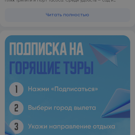
Пляж Трипити и Порт Тасоса. Среди удобств — сад и
кондиционер. Гостям предоставляется бесплатный Wi-Fi на
всей территории. Также на территории имеется частная
Читать полностью
парковка. Среди удобств есть хорошо оборудованная
мини-кухня и собственная ванная комната с душем,
бесплатными туалетно-косметическими принадлежностями
и феном. C террасы открывается вид на море. Во всех
единицах размещения есть телевизор с плоским экраном
со спутниковыми каналами. Также имеется холодильник и
плита. Кроме того, среди удобств есть кофемашина и
чайник. Villa Ermioni Apartments располагается на
расстоянии 16 км и 16 км соответственно от таких
достопримечательностей, как Церковь Святой Марии и
Монастырь Успения. Международный аэропорт Кавала
находится в 59 км.