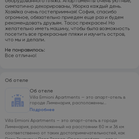
оборудованного пляжа. Апартаменты очень уютные,
симпатично декорированы, Уборка каждый день.
Хозяйка очень гостеприимная! София, спасибо
огромное, обязательно приедем еще раз и будем
рекомендовать друзьям. Тасос прекрасен! Но
желательно иметь машину, чтобы была возможность
посетить все прекрасные пляжи и изучить остров,
что мы и делали.
Не понравилось:
Все отлично!
Об отеле
Об отеле
Villa Ermioni Apartments — это апарт-отель в
городе Лименария, расположенны...
Подробнее
Villa Ermioni Apartments — это апарт-отель в городе
Лименария, расположенный на расстоянии 80 м и 36 км
соответственно от таких достопримечательностей, как