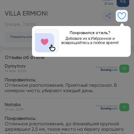
9.6
27 отз.
VILLA ERMIONI
Греция, Тасос
Понравился отель?
Показать отель на карте
Добавьте их в Избранное и
возвращайтесь в любое время!
Отзывы об отеле
Dymytrov
Отзыв туриста
10
14 июн. 2025
Понравилось:
Отличное расположение. Приятный персонал. В
номерах чисто, убирают каждый день.
Natalia
Отзыв туриста
9
21 окт. 2019
Понравилось:
Отличное расположение, до ближайшей крупной
деревушки 2,5 км, тихое место на берегу хорошего